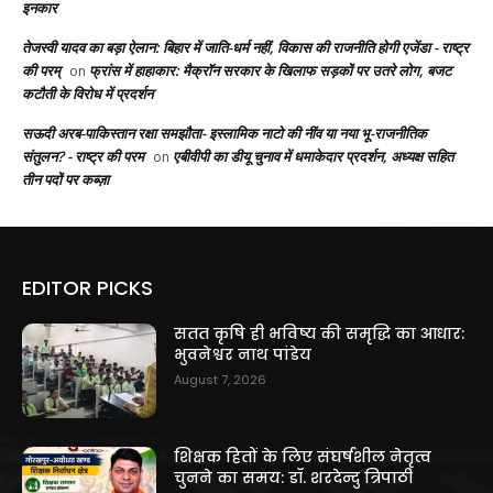
इनकार
तेजस्वी यादव का बड़ा ऐलान: बिहार में जाति-धर्म नहीं, विकास की राजनीति होगी एजेंडा - राष्ट्र
की परम्
फ्रांस में हाहाकार: मैक्रॉन सरकार के खिलाफ सड़कों पर उतरे लोग, बजट
on
कटौती के विरोध में प्रदर्शन
सऊदी अरब-पाकिस्तान रक्षा समझौता- इस्लामिक नाटो की नींव या नया भू-राजनीतिक
संतुलन? - राष्ट्र की परम
एबीवीपी का डीयू चुनाव में धमाकेदार प्रदर्शन, अध्यक्ष सहित
on
तीन पदों पर कब्ज़ा
EDITOR PICKS
सतत कृषि ही भविष्य की समृद्धि का आधार:
भुवनेश्वर नाथ पांडेय
August 7, 2026
शिक्षक हितों के लिए संघर्षशील नेतृत्व
चुनने का समय: डॉ. शरदेन्दु त्रिपाठी