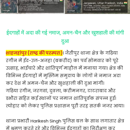
ईदगाहों में अदा की गई नमाज, अमन-चैन और खुशहाली की मांगी
दुआ
शाहजहांपुर (राष्ट्र की परम्परा)
। जैतीपुर थाना क्षेत्र के गढ़िया
रंगीन में ईद-उल-अजहा (बकरीद) का पर्व सोमवार को पूरे
उत्साह, भाईचारे और शांतिपूर्ण माहौल में मनाया गया। क्षेत्र की
विभिन्न ईदगाहों में मुस्लिम समुदाय के लोगों ने नमाज अदा
कर देश में अमन-चैन और खुशहाली की दुआ मांगी।
गढ़िया रंगीन, जरगवां, दुवला, करीमनगर, टाटराबाद और
डभौरा सहित कई स्थानों पर नमाज शांतिपूर्वक संपन्न हुई।
त्योहार को लेकर पुलिस प्रशासन पूरी तरह सतर्क नजर आया।
थाना प्रभारी Harikesh Singh पुलिस बल के साथ लगातार क्षेत्र
में भ्रमण करते रहे और विभिन्न ईदगाहों का निरीक्षण कर