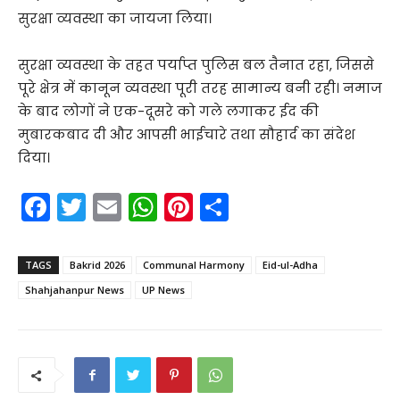
सुरक्षा व्यवस्था का जायजा लिया।
सुरक्षा व्यवस्था के तहत पर्याप्त पुलिस बल तैनात रहा, जिससे
पूरे क्षेत्र में कानून व्यवस्था पूरी तरह सामान्य बनी रही। नमाज
के बाद लोगों ने एक-दूसरे को गले लगाकर ईद की
मुबारकबाद दी और आपसी भाईचारे तथा सौहार्द का संदेश
दिया।
F
T
E
W
Pi
S
a
w
m
h
nt
h
c
itt
ai
a
er
ar
TAGS
Bakrid 2026
Communal Harmony
Eid-ul-Adha
e
er
l
ts
e
e
Shahjahanpur News
UP News
b
A
st
o
p
o
p