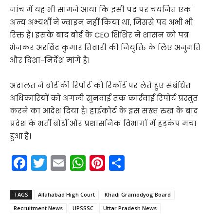
जांच में यह भी सामने आया कि इसी पद पर चयनित एक
अन्य अभ्यर्थी ने ज्वाइन नहीं किया था, जिससे पद अभी भी
रिक्त है। इसके बाद बोर्ड के CEO शिशिर ने शासन को पत्र
भेजकर अरविंद कुमार तिवारी की नियुक्ति के लिए अनुमति
और दिशा-निर्देश मांगे हैं।
अदालत ने बोर्ड की रिपोर्ट को रिकॉर्ड पर लेते हुए संबंधित
अधिकारियों को अगली सुनवाई तक कार्रवाई रिपोर्ट प्रस्तुत
करने का आदेश दिया है। हाईकोर्ट के इस सख्त रुख के बाद
प्रदेश के भर्ती बोर्डों और प्रशासनिक विभागों में हड़कंप मचा
हुआ है।
F
T
E
W
Pi
S
a
w
m
h
nt
h
c
itt
ai
a
er
ar
TAGS
Allahabad High Court
Khadi Gramodyog Board
e
er
l
ts
e
e
Recruitment News
UPSSSC
Uttar Pradesh News