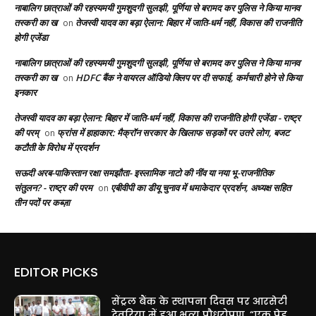
नाबालिग छात्राओं की रहस्यमयी गुमशुदगी सुलझी, पूर्णिया से बरामद कर पुलिस ने किया मानव
तस्करी का ख
तेजस्वी यादव का बड़ा ऐलान: बिहार में जाति-धर्म नहीं, विकास की राजनीति
on
होगी एजेंडा
नाबालिग छात्राओं की रहस्यमयी गुमशुदगी सुलझी, पूर्णिया से बरामद कर पुलिस ने किया मानव
तस्करी का ख
HDFC बैंक ने वायरल ऑडियो क्लिप पर दी सफाई, कर्मचारी होने से किया
on
इनकार
तेजस्वी यादव का बड़ा ऐलान: बिहार में जाति-धर्म नहीं, विकास की राजनीति होगी एजेंडा - राष्ट्र
की परम्
फ्रांस में हाहाकार: मैक्रॉन सरकार के खिलाफ सड़कों पर उतरे लोग, बजट
on
कटौती के विरोध में प्रदर्शन
सऊदी अरब-पाकिस्तान रक्षा समझौता- इस्लामिक नाटो की नींव या नया भू-राजनीतिक
संतुलन? - राष्ट्र की परम
एबीवीपी का डीयू चुनाव में धमाकेदार प्रदर्शन, अध्यक्ष सहित
on
तीन पदों पर कब्ज़ा
EDITOR PICKS
सेंट्रल बैंक के स्थापना दिवस पर आरसेटी
देवरिया में हुआ भव्य पौधरोपण, “एक पेड़