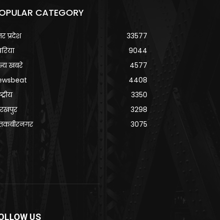
OPULAR CATEGORY
्तर प्रदेश
33577
वरिया
9044
्य खबरे
4577
ewsbeat
4408
्ट्रीय
3350
रखपुर
3298
ंतकबीरनगर
3075
OLLOW US