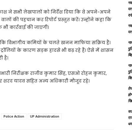
नक्
परम
ाश ने सभी लेखपालों को निर्देश दिया कि वे अपने-अपने
दर्
 वालों की पहचान कर रिपोर्ट प्रस्तुत करें। उन्होंने कहा कि
नक्
फ भी कार्रवाई की जाएगी।
परम
 कहा कि विभागीय कमियों के चलते खनन माफिया सक्रिय हैं।
ना
पु
-ट्रॉलियों के कारण सड़क हादसे भी बढ़ रहे हैं। ऐसे में शासन
बिह
 है।
ना
पु
प्रभारी निरीक्षक राजीव कुमार सिंह, एसओ रोहन कुमार,
क्
 और शरद यादव सहित अन्य अधिकारी मौजूद रहे।
तेज
होग
खि
सऊ
Police Action
UP Administration
रा
धमा