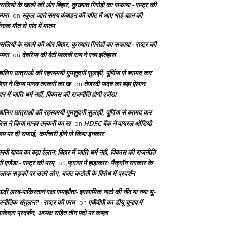
सलियों के खात्मे की ओर बिहार, कुख्यात गिरोहों का सफाया - राष्ट्र की
्परा
स्कूल जाते समय कंबाइन की चपेट में आए भाई-बहन की
on
दनाक मौत से गांव में मातम
सलियों के खात्मे की ओर बिहार, कुख्यात गिरोहों का सफाया - राष्ट्र की
्परा
देवरिया की बेटी पल्लवी राय ने रचा इतिहास
on
बालिग छात्राओं की रहस्यमयी गुमशुदगी सुलझी, पूर्णिया से बरामद कर
लिस ने किया मानव तस्करी का ख
तेजस्वी यादव का बड़ा ऐलान:
on
ार में जाति-धर्म नहीं, विकास की राजनीति होगी एजेंडा
बालिग छात्राओं की रहस्यमयी गुमशुदगी सुलझी, पूर्णिया से बरामद कर
लिस ने किया मानव तस्करी का ख
HDFC बैंक ने वायरल ऑडियो
on
लिप पर दी सफाई, कर्मचारी होने से किया इनकार
स्वी यादव का बड़ा ऐलान: बिहार में जाति-धर्म नहीं, विकास की राजनीति
ी एजेंडा - राष्ट्र की परम्
फ्रांस में हाहाकार: मैक्रॉन सरकार के
on
लाफ सड़कों पर उतरे लोग, बजट कटौती के विरोध में प्रदर्शन
दी अरब-पाकिस्तान रक्षा समझौता- इस्लामिक नाटो की नींव या नया भू-
जनीतिक संतुलन? - राष्ट्र की परम
एबीवीपी का डीयू चुनाव में
on
केदार प्रदर्शन, अध्यक्ष सहित तीन पदों पर कब्ज़ा