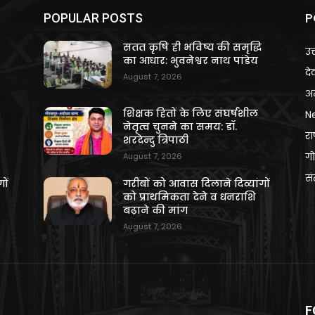
P
POPULAR POSTS
ि
सतत कृषि ही भविष्य की समृद्धि
उत
का आधार: भुवनेश्वर नाथ पांडेय
दे
August 7, 2026
अन
शिक्षक हितों के लिए संघर्षशील
N
नेतृत्व चुनने का समय: डॉ.
राष
शरदेन्दु त्रिपाठी
गो
August 7, 2026
स
ों
गरीबों को आवास दिलाने दिव्यांगों
को प्राथमिकता देने व धनराशि
बढ़ाने की मांग
August 7, 2026
F