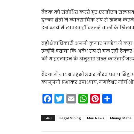
बैठक को संबोधित करते हुए एसडीएम सत्यप्रक
हल्का क्षेत्रों में व्यावसायिक रूप से खनन करने
इस कार्य में लापरवाही बरतने वालों के खिला
वहीं क्षेत्राधिकारी अंजनी कुमार पाण्डेय ने
उन्होंने बताया कि अवैध रूप से चल रही ट्रैक्टर
की गाइडलाइन के अनुसार सख्त कार्रवाई जरूरी
बैठक में नायब तहसीलदार गौरव प्रताप सिंह, 
कानूनगो प्रभाकर उपाध्याय, मंगलेश्वर मौर्य
F
T
E
W
Pi
S
a
w
m
h
nt
h
c
itt
ai
a
er
ar
TAGS
Illegal Mining
Mau News
Mining Mafia
e
er
l
ts
e
e