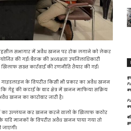
तहसील सभागार में अवैध खनन पर रोक लगाने को लेकर
 आयोजित की गई। बैठक की अध्यक्षता उपजिलाधिकारी
े खिलाफ सख्त कार्रवाई की रणनीति तैयार की गई।
बृज
 की गाइडलाइन के विपरीत किसी भी प्रकार का अवैध खनन
Pa
कि गेहूं की कटाई के बाद क्षेत्र में खनन माफिया सक्रिय
बन
 अवैध खनन का कारोबार जारी है।
Pa
बन
ेशों का उल्लंघन कर खनन करने वालों के खिलाफ कठोर
बल
नी दी कि यदि मानकों के विपरीत अवैध खनन पाया गया तो
झप
ी जाएगी।