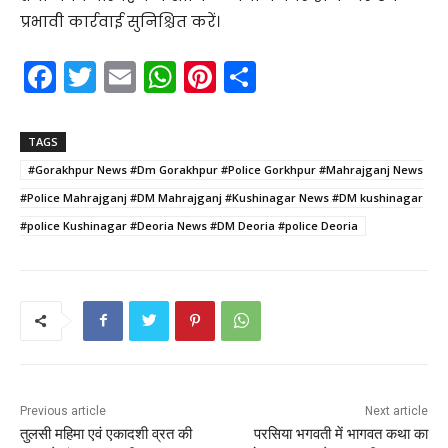
प्रभावी कार्रवाई सुनिश्चित करें।
F
T
E
W
Pi
S
a
w
m
h
nt
h
c
itt
ai
a
er
ar
TAGS
e
er
l
ts
e
e
#Gorakhpur News #Dm Gorakhpur #Police Gorkhpur #Mahrajganj News
b
A
st
#Police Mahrajganj #DM Mahrajganj #Kushinagar News #DM kushinagar
o
p
#police Kushinagar #Deoria News #DM Deoria #police Deoria
o
p
k
Previous article
Next article
तुलसी महिमा एवं एकादशी व्रत की
परसिया भगवती में भागवत कथा का