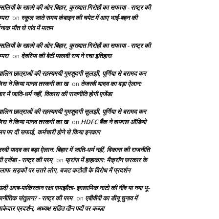
सलियों के खात्मे की ओर बिहार, कुख्यात गिरोहों का सफाया - राष्ट्र की
्परा
स्कूल जाते समय कंबाइन की चपेट में आए भाई-बहन की
on
दनाक मौत से गांव में मातम
सलियों के खात्मे की ओर बिहार, कुख्यात गिरोहों का सफाया - राष्ट्र की
्परा
देवरिया की बेटी पल्लवी राय ने रचा इतिहास
on
बालिग छात्राओं की रहस्यमयी गुमशुदगी सुलझी, पूर्णिया से बरामद कर
लिस ने किया मानव तस्करी का ख
तेजस्वी यादव का बड़ा ऐलान:
on
ार में जाति-धर्म नहीं, विकास की राजनीति होगी एजेंडा
बालिग छात्राओं की रहस्यमयी गुमशुदगी सुलझी, पूर्णिया से बरामद कर
लिस ने किया मानव तस्करी का ख
HDFC बैंक ने वायरल ऑडियो
on
लिप पर दी सफाई, कर्मचारी होने से किया इनकार
स्वी यादव का बड़ा ऐलान: बिहार में जाति-धर्म नहीं, विकास की राजनीति
ी एजेंडा - राष्ट्र की परम्
फ्रांस में हाहाकार: मैक्रॉन सरकार के
on
लाफ सड़कों पर उतरे लोग, बजट कटौती के विरोध में प्रदर्शन
दी अरब-पाकिस्तान रक्षा समझौता- इस्लामिक नाटो की नींव या नया भू-
जनीतिक संतुलन? - राष्ट्र की परम
एबीवीपी का डीयू चुनाव में
on
केदार प्रदर्शन, अध्यक्ष सहित तीन पदों पर कब्ज़ा