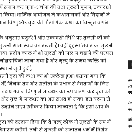
यू में स्नान कर पूजा-अर्चना की तथा तुलसी पूजन, एकादशी
 किया। धार्मिक आयोजन में कथावाचकों और विद्वानों ने
ान विष्णु और वृंदा की पौराणिक कथा का विस्तृत वर्णन
के अनुसार चतुर्दशी और एकादशी तिथि पर तुलसी जी को
ुलसी माता स्वयं व्रत रखती हैं। वहीं बृहस्पतिवार को तुलसी
ा। प्रदोष काल में भी तुलसी को जल न चढ़ाने की परंपरा
क्षदायिनी माना गया है और मृत्यु के समय व्यक्ति को
 से जुड़ी हुई है।
त्नी वृंदा की कथा का भी उल्लेख हुआ। बताया गया कि
बृज
ता थीं, जिनके तप और सतीत्व के प्रभाव से देवताओं के लिए
Pa
तब भगवान विष्णु ने जालंधर का रूप धारण कर वृंदा की
बन
 और युद्ध में जालंधर का अंत संभव हो सका। इस घटना से
Pa
 उन्होंने सहर्ष स्वीकार किया। मान्यता है कि इसी श्राप के
बन
।
बल
दा को वरदान दिया कि वे मृत्यु लोक में तुलसी के रूप में
झप
 निवारण करेंगी। तभी से तुलसी को सनातन धर्म में विशेष