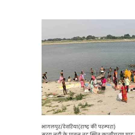
Share
भागलपुर/देवरिया(राष्ट्र की परम्परा)
सरयू नदी के पावन तट स्थित कालीचरण घाट पर