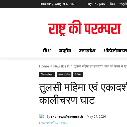
Thursday, August 6, 2026
Sign in / Join
विश्व
राष्ट्री
ok
विश्व
राष्ट्रीय
उत्तरप्रदेश
ऑटोमोबाइ
Home
Newsbeat
तुलसी महिमा एवं एकादशी व्रत की कथा से ग
Newsbeat
उत्तर प्रदेश
देवरिया
pp
तुलसी महिमा एवं एकादश
t
कालीचरण घाट
By
rkpnews@somnath
May 27, 2026