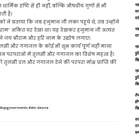
नक्
 धार्मिक दृष्टि से ही नहीं, बल्कि औषधीय गुणों से भी
परम
ती है।
दर्
 ने बताया कि जब हनुमान जी लंका पहुंचे थे, तब उन्होंने
नक्
ाम” अंकित घर देखा था। यह देखकर हनुमान जी अत्यंत
परम
ओं ने जय श्रीराम और हरि नाम के उद्घोष लगाए।
लसी और गंगाजल के कोई भी शुभ कार्य पूर्ण नहीं माना
ना
पु
न परंपराओं में तुलसी और गंगाजल का विशेष महत्व है।
बिह
ो तुलसी दल और गंगाजल देने की परंपरा मोक्ष प्राप्ति की
ना
पु
क्
तेज
होग
a #upgoverments #dm deoria
खि
सऊ
रा
धमा