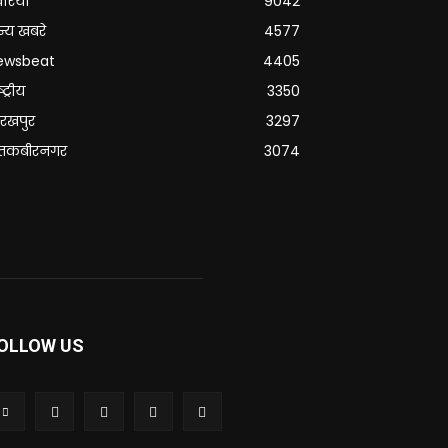
वरिया
9042
्य खबरे
4577
ewsbeat
4405
्ट्रीय
3350
रखपुर
3297
ंतकबीरनगर
3074
OLLOW US