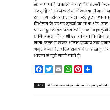
स्थान प्राप्त है। वक्ताओं ने कहा कि तुलसी केवल
भरपूर है और अनेक रोगों में लाभकारी मानी जा
रामायण प्रसंग का उल्लेख करते हुए कथावाचकों
विभीषण के घर पर तुलसी का पौधा और “राम-र
प्रसन्न हुए थे। इस प्रसंग को सुनकर श्रद्धालु
धार्मिक सभा में यह भी बताया गया कि बिना तु
जाता। जन्म से लेकर अंतिम संस्कार तक सनात
अमृत बेला और अंतिम समय में भी श्रद्धालुओं क
भावना से जुड़ी मानी जाती है।
F
T
E
W
Pi
S
a
w
m
h
nt
h
c
itt
ai
a
er
ar
TAGS
#deoria news #cpim #comunist party of indi
e
er
l
ts
e
e
b
A
st
o
p
Share