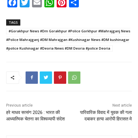
F
T
E
W
Pi
S
a
w
m
h
nt
h
c
itt
ai
a
er
ar
TAGS
e
er
l
ts
e
e
#Gorakhpur News #Dm Gorakhpur #Police Gorkhpur #Mahrajganj News
b
A
st
#Police Mahrajganj #DM Mahrajgan #Kushinagar News #DM kushinagar
o
p
#police Kushinagar #Deoria News #DM Deoria #police Deoria
o
p
k
Previous article
Next article
हरे माधव सत्संग 2026 : भारत की
पारिवारिक विवाद में युवक की गला
आध्यात्मिक चेतना का विश्वव्यापी संदेश
दबाकर हत्या आरोपी हिरासत मे