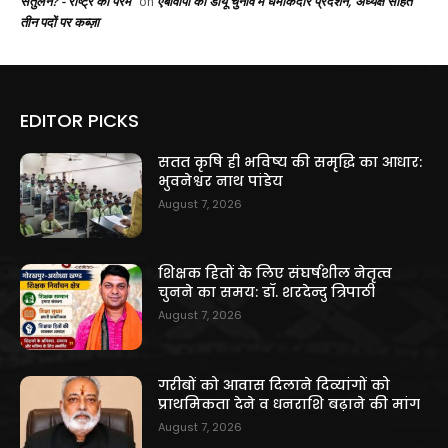
संतुलन? - राष्ट्र की परम
एबीवीपी का डीयू चुनाव में धमाकेदार प्रदर्शन, अध्यक्ष सहित
on
तीन पदों पर कब्ज़ा
EDITOR PICKS
सतत कृषि ही भविष्य की समृद्धि का आधार:
भुवनेश्वर नाथ पांडेय
August 7, 2026
शिक्षक हितों के लिए संघर्षशील नेतृत्व
चुनने का समय: डॉ. शरदेन्दु त्रिपाठी
August 7, 2026
गरीबों को आवास दिलाने दिव्यांगों को
प्राथमिकता देने व धनराशि बढ़ाने की मांग
August 7, 2026