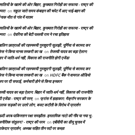
सलियों के खात्मे की ओर बिहार, कुख्यात गिरोहों का सफाया - राष्ट्र की
्परा
स्कूल जाते समय कंबाइन की चपेट में आए भाई-बहन की
on
दनाक मौत से गांव में मातम
सलियों के खात्मे की ओर बिहार, कुख्यात गिरोहों का सफाया - राष्ट्र की
्परा
देवरिया की बेटी पल्लवी राय ने रचा इतिहास
on
बालिग छात्राओं की रहस्यमयी गुमशुदगी सुलझी, पूर्णिया से बरामद कर
लिस ने किया मानव तस्करी का ख
तेजस्वी यादव का बड़ा ऐलान:
on
ार में जाति-धर्म नहीं, विकास की राजनीति होगी एजेंडा
बालिग छात्राओं की रहस्यमयी गुमशुदगी सुलझी, पूर्णिया से बरामद कर
लिस ने किया मानव तस्करी का ख
HDFC बैंक ने वायरल ऑडियो
on
लिप पर दी सफाई, कर्मचारी होने से किया इनकार
स्वी यादव का बड़ा ऐलान: बिहार में जाति-धर्म नहीं, विकास की राजनीति
ी एजेंडा - राष्ट्र की परम्
फ्रांस में हाहाकार: मैक्रॉन सरकार के
on
लाफ सड़कों पर उतरे लोग, बजट कटौती के विरोध में प्रदर्शन
दी अरब-पाकिस्तान रक्षा समझौता- इस्लामिक नाटो की नींव या नया भू-
जनीतिक संतुलन? - राष्ट्र की परम
एबीवीपी का डीयू चुनाव में
on
केदार प्रदर्शन, अध्यक्ष सहित तीन पदों पर कब्ज़ा