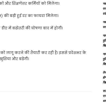
 और शिक्षणेत्तर कर्मियों को मिलेगा।
नक्
परम
दर्
f) की बढ़ी हुई दर का फायदा मिलेगा।
नक्
परम
 डीए में बढ़ोतरी की घोषणा बाद में होगी।
ना
पु
बिह
ो लागू करने की तैयारी कर रही है। इससे प्रदेशभर के
ना
खुशियां और बढ़ेंगी।
पु
क्
तेज
होग
खि
सऊ
रा
धमा