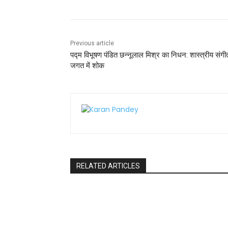
o
p
o
p
k
Previous article
पद्म विभूषण पंडित छन्नूलाल मिश्र का निधन: शास्त्रीय संगी
जगत में शोक
RELATED ARTICLES