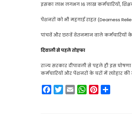
इसका लाभ लगभग 16 लाख कर्मचारियों, शिक्षकों
पेंशनरों को भी महंगाई राहत (Dearness Relie
पांचवें और छठवें वेतनमान वाले कर्मचारियों के
दिवाली से पहले तोहफा
राज्य सरकार दीपावली से पहले ही इस घोषणा क
कर्मचारियों और पेंशनरों के घरों में त्योहार की 
F
T
E
W
Pi
S
a
w
m
h
nt
h
c
itt
ai
a
er
ar
e
er
l
ts
e
e
b
A
st
Share