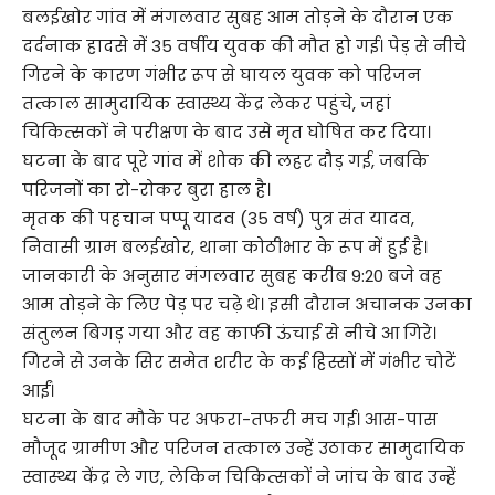
बलईखोर गांव में मंगलवार सुबह आम तोड़ने के दौरान एक
दर्दनाक हादसे में 35 वर्षीय युवक की मौत हो गई। पेड़ से नीचे
गिरने के कारण गंभीर रूप से घायल युवक को परिजन
तत्काल सामुदायिक स्वास्थ्य केंद्र लेकर पहुंचे, जहां
चिकित्सकों ने परीक्षण के बाद उसे मृत घोषित कर दिया।
घटना के बाद पूरे गांव में शोक की लहर दौड़ गई, जबकि
परिजनों का रो-रोकर बुरा हाल है।
मृतक की पहचान पप्पू यादव (35 वर्ष) पुत्र संत यादव,
निवासी ग्राम बलईखोर, थाना कोठीभार के रूप में हुई है।
जानकारी के अनुसार मंगलवार सुबह करीब 9:20 बजे वह
आम तोड़ने के लिए पेड़ पर चढ़े थे। इसी दौरान अचानक उनका
संतुलन बिगड़ गया और वह काफी ऊंचाई से नीचे आ गिरे।
गिरने से उनके सिर समेत शरीर के कई हिस्सों में गंभीर चोटें
आईं।
घटना के बाद मौके पर अफरा-तफरी मच गई। आस-पास
मौजूद ग्रामीण और परिजन तत्काल उन्हें उठाकर सामुदायिक
स्वास्थ्य केंद्र ले गए, लेकिन चिकित्सकों ने जांच के बाद उन्हें