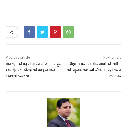
a
w
m
h
nt
h
c
itt
ai
a
er
ar
e
er
l
ts
e
e
b
A
st
o
p
o
p
k
Previous article
Next article
मानसून की पहली बारिश में उजागर हुई
डीएम ने पेयजल योजनाओं की समीक्षा
श्यामदेंउरवा चौराहे की बदहाल जल
की, जुलाई तक 44 योजनाएं पूरी करने
निकासी व्यवस्था
का लक्ष्य