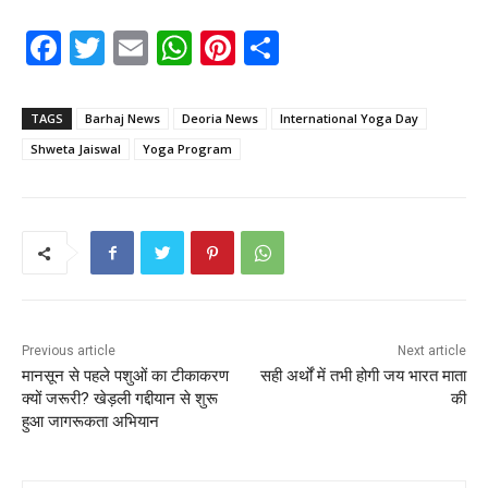
F
T
E
W
Pi
S
a
w
m
h
nt
h
c
itt
ai
a
er
ar
TAGS
Barhaj News
Deoria News
International Yoga Day
e
er
l
ts
e
e
Shweta Jaiswal
Yoga Program
b
A
st
o
p
o
p
k
Previous article
Next article
मानसून से पहले पशुओं का टीकाकरण
सही अर्थों में तभी होगी जय भारत माता
क्यों जरूरी? खेड़ली गद्दीयान से शुरू
की
हुआ जागरूकता अभियान