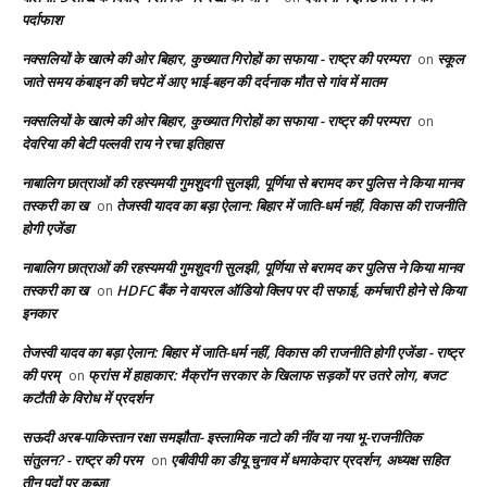
पर्दाफाश
नक्सलियों के खात्मे की ओर बिहार, कुख्यात गिरोहों का सफाया - राष्ट्र की परम्परा
स्कूल
on
जाते समय कंबाइन की चपेट में आए भाई-बहन की दर्दनाक मौत से गांव में मातम
नक्सलियों के खात्मे की ओर बिहार, कुख्यात गिरोहों का सफाया - राष्ट्र की परम्परा
on
देवरिया की बेटी पल्लवी राय ने रचा इतिहास
नाबालिग छात्राओं की रहस्यमयी गुमशुदगी सुलझी, पूर्णिया से बरामद कर पुलिस ने किया मानव
तस्करी का ख
तेजस्वी यादव का बड़ा ऐलान: बिहार में जाति-धर्म नहीं, विकास की राजनीति
on
होगी एजेंडा
नाबालिग छात्राओं की रहस्यमयी गुमशुदगी सुलझी, पूर्णिया से बरामद कर पुलिस ने किया मानव
तस्करी का ख
HDFC बैंक ने वायरल ऑडियो क्लिप पर दी सफाई, कर्मचारी होने से किया
on
इनकार
तेजस्वी यादव का बड़ा ऐलान: बिहार में जाति-धर्म नहीं, विकास की राजनीति होगी एजेंडा - राष्ट्र
की परम्
फ्रांस में हाहाकार: मैक्रॉन सरकार के खिलाफ सड़कों पर उतरे लोग, बजट
on
कटौती के विरोध में प्रदर्शन
सऊदी अरब-पाकिस्तान रक्षा समझौता- इस्लामिक नाटो की नींव या नया भू-राजनीतिक
संतुलन? - राष्ट्र की परम
एबीवीपी का डीयू चुनाव में धमाकेदार प्रदर्शन, अध्यक्ष सहित
on
तीन पदों पर कब्ज़ा