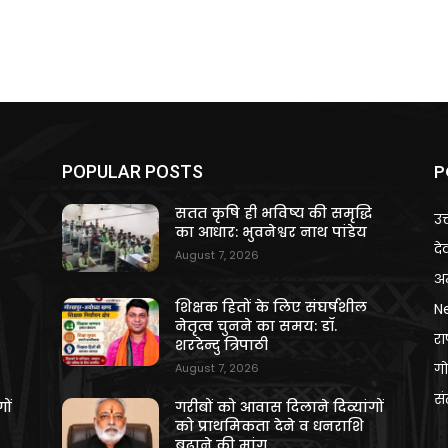
P
POPULAR POSTS
ि
सतत कृषि ही भविष्य की समृद्धि
उत
का आधार: भुवनेश्वर नाथ पांडेय
दे
August 7, 2026
अन
शिक्षक हितों के लिए संघर्षशील
N
नेतृत्व चुनने का समय: डॉ.
राष
शरदेन्दु त्रिपाठी
गो
August 7, 2026
स
ों
गरीबों को आवास दिलाने दिव्यांगों
को प्राथमिकता देने व धनराशि
बढ़ाने की मांग