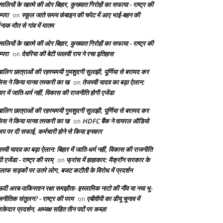
सलियों के खात्मे की ओर बिहार, कुख्यात गिरोहों का सफाया - राष्ट्र की
्परा
स्कूल जाते समय कंबाइन की चपेट में आए भाई-बहन की
on
दनाक मौत से गांव में मातम
सलियों के खात्मे की ओर बिहार, कुख्यात गिरोहों का सफाया - राष्ट्र की
्परा
देवरिया की बेटी पल्लवी राय ने रचा इतिहास
on
बालिग छात्राओं की रहस्यमयी गुमशुदगी सुलझी, पूर्णिया से बरामद कर
लिस ने किया मानव तस्करी का ख
तेजस्वी यादव का बड़ा ऐलान:
on
ार में जाति-धर्म नहीं, विकास की राजनीति होगी एजेंडा
बालिग छात्राओं की रहस्यमयी गुमशुदगी सुलझी, पूर्णिया से बरामद कर
लिस ने किया मानव तस्करी का ख
HDFC बैंक ने वायरल ऑडियो
on
लिप पर दी सफाई, कर्मचारी होने से किया इनकार
स्वी यादव का बड़ा ऐलान: बिहार में जाति-धर्म नहीं, विकास की राजनीति
ी एजेंडा - राष्ट्र की परम्
फ्रांस में हाहाकार: मैक्रॉन सरकार के
on
लाफ सड़कों पर उतरे लोग, बजट कटौती के विरोध में प्रदर्शन
दी अरब-पाकिस्तान रक्षा समझौता- इस्लामिक नाटो की नींव या नया भू-
जनीतिक संतुलन? - राष्ट्र की परम
एबीवीपी का डीयू चुनाव में
on
केदार प्रदर्शन, अध्यक्ष सहित तीन पदों पर कब्ज़ा