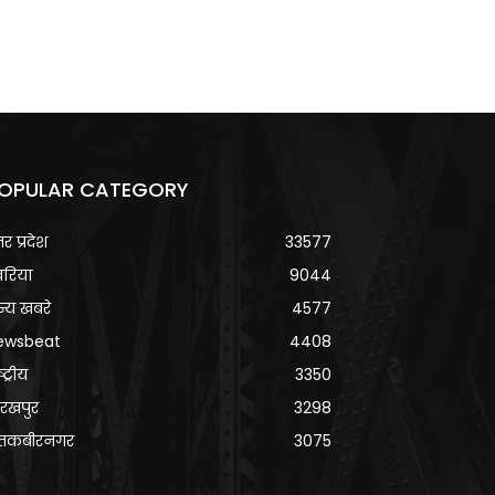
OPULAR CATEGORY
्तर प्रदेश
33577
वरिया
9044
्य खबरे
4577
ewsbeat
4408
्ट्रीय
3350
रखपुर
3298
ंतकबीरनगर
3075