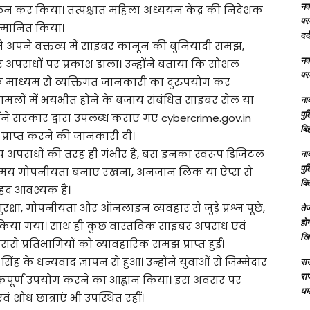
नक्
ज्वलन कर किया। तत्पश्चात महिला अध्ययन केंद्र की निदेशक
परम
 सम्मानित किया।
दर्
ने अपने वक्तव्य में साइबर कानून की बुनियादी समझ,
नक्
अपराधों पर प्रकाश डाला। उन्होंने बताया कि सोशल
परम
 माध्यम से व्यक्तिगत जानकारी का दुरुपयोग कर
से मामलों में भयभीत होने के बजाय संबंधित साइबर सेल या
ना
पु
ोंने सरकार द्वारा उपलब्ध कराए गए cybercrime.gov.in
बिह
 प्राप्त करने की जानकारी दी।
 अपराधों की तरह ही गंभीर हैं, बस इनका स्वरूप डिजिटल
ना
पु
मय गोपनीयता बनाए रखना, अनजान लिंक या ऐप्स से
क्
ेहद आवश्यक है।
ुरक्षा, गोपनीयता और ऑनलाइन व्यवहार से जुड़े प्रश्न पूछे,
तेज
होग
ं किया गया। साथ ही कुछ वास्तविक साइबर अपराध एवं
खि
िससे प्रतिभागियों को व्यावहारिक समझ प्राप्त हुई।
िंह के धन्यवाद ज्ञापन से हुआ। उन्होंने युवाओं से जिम्मेदार
सऊ
रा
पूर्ण उपयोग करने का आह्वान किया। इस अवसर पर
धमा
 शोध छात्राएं भी उपस्थित रहीं।