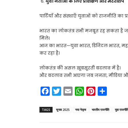
युवा नेताओं के लिए प्रशिक्षण और मेंटरशिप
पार्टियाँ और संस्थाएँ युवाओं को राजनीति का प्रश
भारत का लोकतंत्र तभी मजबूत रह सकता है 
मिले।
आज का भारत—युवा भारत, डिजिटल भारत, महत्वा
कर रहा है।
लोकतंत्र की असल खूबसूरती बदलाव में है।
और बदलाव तभी आएगा जब जनता, मीडिया और 
F
T
E
W
Pi
S
a
w
m
h
nt
h
c
itt
ai
a
er
ar
TAGS
चुनाव 2025
नया नेतृत्व
भारतीय राजनीति
युवा राजनीत
e
er
l
ts
e
e
b
A
st