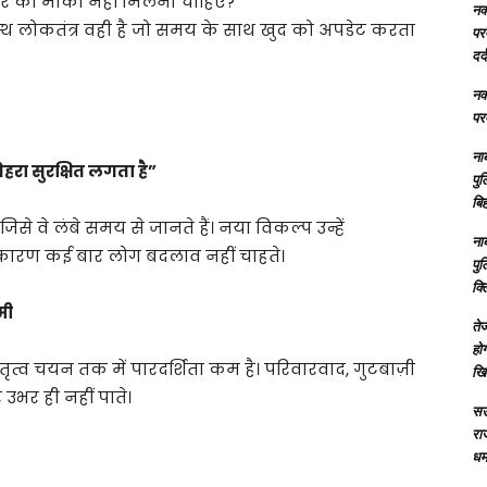
बर का मौका नहीं मिलना चाहिए?
नक्
स्थ लोकतंत्र वही है जो समय के साथ खुद को अपडेट करता
परम
दर्
नक्
परम
ना
हरा सुरक्षित लगता है”
पु
बिह
से वे लंबे समय से जानते हैं। नया विकल्प उन्हें
ना
 कारण कई बार लोग बदलाव नहीं चाहते।
पु
क्
मी
तेज
होग
तृत्व चयन तक में पारदर्शिता कम है। परिवारवाद, गुटबाज़ी
खि
उभर ही नहीं पाते।
सऊ
रा
धमा