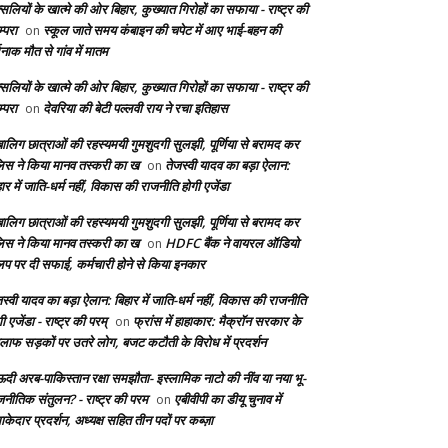
सलियों के खात्मे की ओर बिहार, कुख्यात गिरोहों का सफाया - राष्ट्र की
्परा
स्कूल जाते समय कंबाइन की चपेट में आए भाई-बहन की
on
दनाक मौत से गांव में मातम
सलियों के खात्मे की ओर बिहार, कुख्यात गिरोहों का सफाया - राष्ट्र की
्परा
देवरिया की बेटी पल्लवी राय ने रचा इतिहास
on
बालिग छात्राओं की रहस्यमयी गुमशुदगी सुलझी, पूर्णिया से बरामद कर
लिस ने किया मानव तस्करी का ख
तेजस्वी यादव का बड़ा ऐलान:
on
ार में जाति-धर्म नहीं, विकास की राजनीति होगी एजेंडा
बालिग छात्राओं की रहस्यमयी गुमशुदगी सुलझी, पूर्णिया से बरामद कर
लिस ने किया मानव तस्करी का ख
HDFC बैंक ने वायरल ऑडियो
on
लिप पर दी सफाई, कर्मचारी होने से किया इनकार
स्वी यादव का बड़ा ऐलान: बिहार में जाति-धर्म नहीं, विकास की राजनीति
ी एजेंडा - राष्ट्र की परम्
फ्रांस में हाहाकार: मैक्रॉन सरकार के
on
लाफ सड़कों पर उतरे लोग, बजट कटौती के विरोध में प्रदर्शन
दी अरब-पाकिस्तान रक्षा समझौता- इस्लामिक नाटो की नींव या नया भू-
जनीतिक संतुलन? - राष्ट्र की परम
एबीवीपी का डीयू चुनाव में
on
केदार प्रदर्शन, अध्यक्ष सहित तीन पदों पर कब्ज़ा