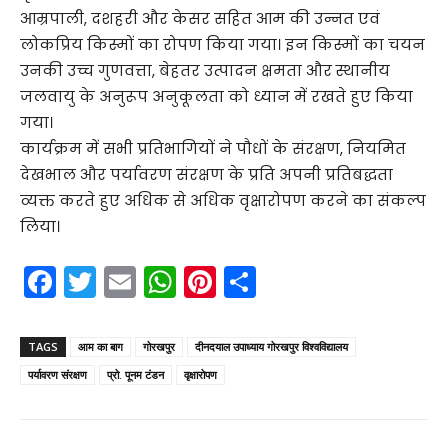
आम्रपाली, दशहरी और केसर सहित आम की उन्नत एवं
लोकप्रिय किस्मों का रोपण किया गया। इन किस्मों का चयन
उनकी उच्च गुणवत्ता, बेहतर उत्पादन क्षमता और स्थानीय
जलवायु के अनुरूप अनुकूलता को ध्यान में रखते हुए किया
गया।
कार्यक्रम में सभी प्रतिभागियों ने पौधों के संरक्षण, नियमित
देखभाल और पर्यावरण संरक्षण के प्रति अपनी प्रतिबद्धता
व्यक्त करते हुए अधिक से अधिक वृक्षारोपण करने का संकल्प
लिया।
F
T
E
W
Pi
S
a
w
m
h
nt
h
c
itt
ai
a
er
ar
TAGS
आम का बाग
गोरखपुर
दीनदयाल उपाध्याय गोरखपुर विश्वविद्यालय
e
er
l
ts
e
e
पर्यावरण संरक्षण
प्रो. पूनम टंडन
वृक्षारोपण
b
A
st
o
p