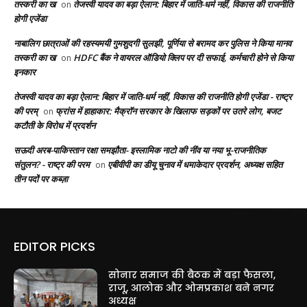
तस्करी का ख
तेजस्वी यादव का बड़ा ऐलान: बिहार में जाति-धर्म नहीं, विकास की राजनीति
on
होगी एजेंडा
नाबालिग छात्राओं की रहस्यमयी गुमशुदगी सुलझी, पूर्णिया से बरामद कर पुलिस ने किया मानव
तस्करी का ख
HDFC बैंक ने वायरल ऑडियो क्लिप पर दी सफाई, कर्मचारी होने से किया
on
इनकार
तेजस्वी यादव का बड़ा ऐलान: बिहार में जाति-धर्म नहीं, विकास की राजनीति होगी एजेंडा - राष्ट्र
की परम्
फ्रांस में हाहाकार: मैक्रॉन सरकार के खिलाफ सड़कों पर उतरे लोग, बजट
on
कटौती के विरोध में प्रदर्शन
सऊदी अरब-पाकिस्तान रक्षा समझौता- इस्लामिक नाटो की नींव या नया भू-राजनीतिक
संतुलन? - राष्ट्र की परम
एबीवीपी का डीयू चुनाव में धमाकेदार प्रदर्शन, अध्यक्ष सहित
on
तीन पदों पर कब्ज़ा
EDITOR PICKS
सोनार समाज की बैठक में बड़ा फैसला,
राजू, आलोक और ओमप्रकाश बने नगर
अध्यक्ष