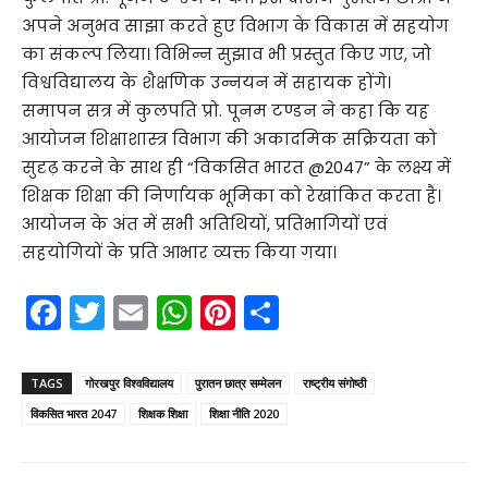
अपने अनुभव साझा करते हुए विभाग के विकास में सहयोग
का संकल्प लिया। विभिन्न सुझाव भी प्रस्तुत किए गए, जो
विश्वविद्यालय के शैक्षणिक उन्नयन में सहायक होंगे।
समापन सत्र में कुलपति प्रो. पूनम टण्डन ने कहा कि यह
आयोजन शिक्षाशास्त्र विभाग की अकादमिक सक्रियता को
सुदृढ़ करने के साथ ही “विकसित भारत @2047” के लक्ष्य में
शिक्षक शिक्षा की निर्णायक भूमिका को रेखांकित करता है।
आयोजन के अंत में सभी अतिथियों, प्रतिभागियों एवं
सहयोगियों के प्रति आभार व्यक्त किया गया।
F
T
E
W
Pi
S
a
w
m
h
nt
h
c
itt
ai
a
er
ar
TAGS
गोरखपुर विश्वविद्यालय
पुरातन छात्र सम्मेलन
राष्ट्रीय संगोष्ठी
e
er
l
ts
e
e
विकसित भारत 2047
शिक्षक शिक्षा
शिक्षा नीति 2020
b
A
st
o
p