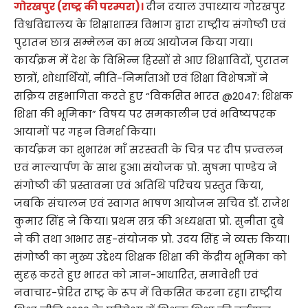
गोरखपुर (राष्ट्र की परम्परा)।
दीन दयाल उपाध्याय गोरखपुर
विश्वविद्यालय के शिक्षाशास्त्र विभाग द्वारा राष्ट्रीय संगोष्ठी एवं
पुरातन छात्र सम्मेलन का भव्य आयोजन किया गया।
कार्यक्रम में देश के विभिन्न हिस्सों से आए शिक्षाविदों, पुरातन
छात्रों, शोधार्थियों, नीति-निर्माताओं एवं शिक्षा विशेषज्ञों ने
सक्रिय सहभागिता करते हुए “विकसित भारत @2047: शिक्षक
शिक्षा की भूमिका” विषय पर समकालीन एवं भविष्यपरक
आयामों पर गहन विमर्श किया।
कार्यक्रम का शुभारंभ माँ सरस्वती के चित्र पर दीप प्रज्वलन
एवं माल्यार्पण के साथ हुआ। संयोजक प्रो. सुषमा पाण्डेय ने
संगोष्ठी की प्रस्तावना एवं अतिथि परिचय प्रस्तुत किया,
जबकि संचालन एवं स्वागत भाषण आयोजन सचिव डॉ. राजेश
कुमार सिंह ने किया। प्रथम सत्र की अध्यक्षता प्रो. सुनीता दुबे
ने की तथा आभार सह-संयोजक प्रो. उदय सिंह ने व्यक्त किया।
संगोष्ठी का मुख्य उद्देश्य शिक्षक शिक्षा की केंद्रीय भूमिका को
सुदृढ़ करते हुए भारत को ज्ञान-आधारित, समावेशी एवं
नवाचार-प्रेरित राष्ट्र के रूप में विकसित करना रहा। राष्ट्रीय