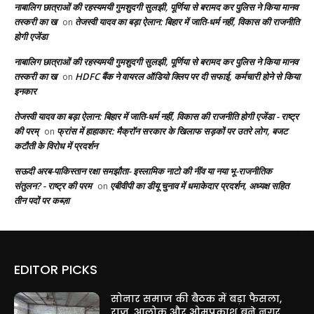
नाबालिग छात्राओं की रहस्यमयी गुमशुदगी सुलझी, पूर्णिया से बरामद कर पुलिस ने किया मानव
तस्करी का ख
तेजस्वी यादव का बड़ा ऐलान: बिहार में जाति-धर्म नहीं, विकास की राजनीति
on
होगी एजेंडा
नाबालिग छात्राओं की रहस्यमयी गुमशुदगी सुलझी, पूर्णिया से बरामद कर पुलिस ने किया मानव
तस्करी का ख
HDFC बैंक ने वायरल ऑडियो क्लिप पर दी सफाई, कर्मचारी होने से किया
on
इनकार
तेजस्वी यादव का बड़ा ऐलान: बिहार में जाति-धर्म नहीं, विकास की राजनीति होगी एजेंडा - राष्ट्र
की परम्
फ्रांस में हाहाकार: मैक्रॉन सरकार के खिलाफ सड़कों पर उतरे लोग, बजट
on
कटौती के विरोध में प्रदर्शन
सऊदी अरब-पाकिस्तान रक्षा समझौता- इस्लामिक नाटो की नींव या नया भू-राजनीतिक
संतुलन? - राष्ट्र की परम
एबीवीपी का डीयू चुनाव में धमाकेदार प्रदर्शन, अध्यक्ष सहित
on
तीन पदों पर कब्ज़ा
EDITOR PICKS
सोनार समाज की बैठक में बड़ा फैसला,
राजू, आलोक और ओमप्रकाश बने नगर