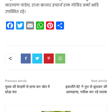
नारायण पांडेय, राजा बाजार इंचार्ज राम गोविंद वर्मा आदि
उपस्थित रहे।
F
T
E
W
Pi
S
a
w
m
h
nt
h
c
itt
ai
a
er
ar
e
er
l
ts
e
e
b
A
st
o
p
o
p
k
Previous article
Next article
युवक की बेरहमी से हत्या कर खेत में
इकलौते बेटे ने पुल से कूदकर की
छोड़ा शव
आत्महत्या, नाविक कर रहे तलाश