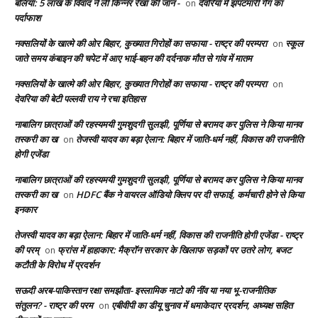
बलिया: 5 लाख के विवाद ने ली किन्नर रेखा की जान -
देवरिया में झपटमारी गैंग का
on
पर्दाफाश
नक्सलियों के खात्मे की ओर बिहार, कुख्यात गिरोहों का सफाया - राष्ट्र की परम्परा
स्कूल
on
जाते समय कंबाइन की चपेट में आए भाई-बहन की दर्दनाक मौत से गांव में मातम
नक्सलियों के खात्मे की ओर बिहार, कुख्यात गिरोहों का सफाया - राष्ट्र की परम्परा
on
देवरिया की बेटी पल्लवी राय ने रचा इतिहास
नाबालिग छात्राओं की रहस्यमयी गुमशुदगी सुलझी, पूर्णिया से बरामद कर पुलिस ने किया मानव
तस्करी का ख
तेजस्वी यादव का बड़ा ऐलान: बिहार में जाति-धर्म नहीं, विकास की राजनीति
on
होगी एजेंडा
नाबालिग छात्राओं की रहस्यमयी गुमशुदगी सुलझी, पूर्णिया से बरामद कर पुलिस ने किया मानव
तस्करी का ख
HDFC बैंक ने वायरल ऑडियो क्लिप पर दी सफाई, कर्मचारी होने से किया
on
इनकार
तेजस्वी यादव का बड़ा ऐलान: बिहार में जाति-धर्म नहीं, विकास की राजनीति होगी एजेंडा - राष्ट्र
की परम्
फ्रांस में हाहाकार: मैक्रॉन सरकार के खिलाफ सड़कों पर उतरे लोग, बजट
on
कटौती के विरोध में प्रदर्शन
सऊदी अरब-पाकिस्तान रक्षा समझौता- इस्लामिक नाटो की नींव या नया भू-राजनीतिक
संतुलन? - राष्ट्र की परम
एबीवीपी का डीयू चुनाव में धमाकेदार प्रदर्शन, अध्यक्ष सहित
on