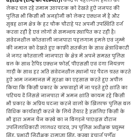
बहराइच (राष्ट्र की परम्परा)।
केन्द्र में पहलगाम हमले क़ो
लेकर चल रहे तमाम उठापटक क़ो देखते हुऐ जनपद की
पुलिस भी किसी भी अनहोनी क़ो लेकर एक्शन में है और
सुबह शाम क्षेत्र के हर चौक चौराहे पर अपनी उपस्थिति दर्ज
करवा रही है एवं लोगों से समन्वय स्थापित कर रही है।
संवेदनशील कोतवाली नानपारा पहलगाम हमले एवं जुम्मे
की नमाज क़ो देखते हुए काफ़ी सतर्कता के साथ क्षेत्राधिकारी
ने नगर कोतवाली नानपारा के क्षेत्र में अपने समस्त पुलिस
बल के साथ रैपिड एक्शन फोर्स, पीएससी एवं दंगा नियंत्रण
गाड़ी के साथ हर अति संवेदनशील स्थानों पर पैदल ग्रस्त करते
हुऐ आम जनमानस में सुरक्षा का एहसास करते हुए अपील
किया कि किसी प्रकार के अफवाहों में ना पड़ते हुऐ शांति का
परिचय दें जिससे नानपारा में अमन शांति कायम रहे किसी
भी प्रकार के अप्रिय घटना करने वालों के खिलाफ पुलिस बल
विधिक कार्यवाही करने के लिये तैयार है इसलिए किसी के
भी द्वारा अमन चैन कस्बे का न बिगड़ने पाएं।इस दौरान
उपजिलाधिकारी लालधर यादव, उप पुलिस अधीक्षक प्रद्युम्न
सिंह, प्रभारी निरीक्षक रामाज्ञा सिंह, कस्बा इंचार्ज पूर्णेश