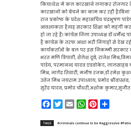
किया।देश मे कल कारखाने लगाकर रोजगार 
कारखानों को बेचने का काम कर रही है।बिना क
राज प्रकोष्ठ के प्रदेश महासचिव चंद्रभूषण प
आवश्यकता है।यह सरकार शिक्षा को महंगी कर दि
हो जा रहे हैं। कांग्रेस जिला उपाध्यक्ष डॉ धर्
है कांग्रेस के तरफ आशा भरी निगाहों से देख रही ह
कार्यकर्ताओं के बल पर इस निकम्मी सरकार क
भरत मणि त्रिपाठी, शैलेश दूबे, राजेश मिश्र,विम
पांडेय, परमानन्द यादव एडवोकेट, लालसाहब यादव
मिश्र, नागेंद्र तिवारी, मनीष रजक,डॉ रमेश कु
उत्तेज मिश्र जयराम उपाध्याय, प्रमोद श्रीवास्तव,
सुरेंद्र यादव, प्रमोद चौधरी,अशोक कुमार,सुज
F
T
E
W
Pi
S
a
w
m
h
nt
h
c
itt
ai
a
er
ar
TAGS
#criminals continue to be #aggressive #Pat