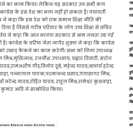
नक्
देने का काम किया। लेकिन यह सरकार उन सभी कल
परम
ांग्रेस के इस देश का भला नहीं हो सकता है। पंचायती
दर्
ांडेय ने कहा कि इस देश को एक समान शिक्षा नीति की
नक्
या है जिससे गरीब परिवार के लोग उच्च शिक्षा से वंचित
परम
मेन्द्र पांडेय ने कहा कि आज भाजपा सरकार से आम जनता उब गई
ै। कांग्रेस के वरिष्ठ नेता नागेंद्र शुक्ल ने कहा कि कांग्रेस
ना
पु
ो उखाड़ फेंकने का काम करेगी। सभा को जिला उपाध्यक्ष
बिह
ल मिश्र,मुक्तिनाथ, रजनीश उपाध्याय, प्रह्लाद तिवारी, सरोज
,रामअशीष गौंड़,विनोद दूबे, महेन्द्र यादव,आचार्य हरेन्द्र
ना
पु
शवाहा, पन्नालाल पाठक,परमानन्द प्रसाद,गंगासागर मिश्र,
क्
 डॉ नरेन्द्र यादव,रोहित यादव, राहुल मिश्र,रामेश्वर कुशवाहा,
ीत कुमार आदि ने सम्बोधित किया।
तेज
होग
खि
सऊ
रा
धमा
nanews #deoria news #crime news