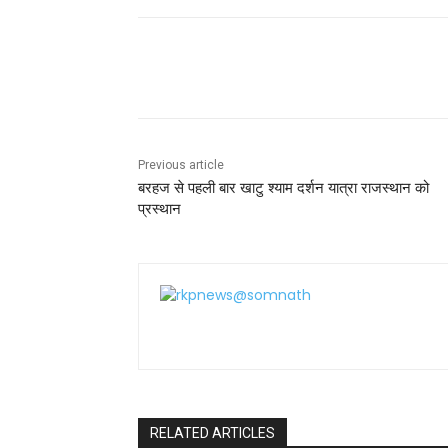
e
er
l
ts
e
e
b
A
st
o
p
Share
o
p
k
Previous article
बरहज से पहली बार खाटु श्याम दर्शन यात्रा राजस्थान को
प्रस्थान
RELATED ARTICLES