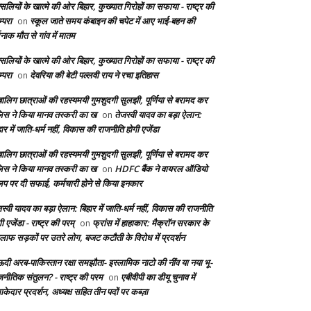
सलियों के खात्मे की ओर बिहार, कुख्यात गिरोहों का सफाया - राष्ट्र की
्परा
स्कूल जाते समय कंबाइन की चपेट में आए भाई-बहन की
on
दनाक मौत से गांव में मातम
सलियों के खात्मे की ओर बिहार, कुख्यात गिरोहों का सफाया - राष्ट्र की
्परा
देवरिया की बेटी पल्लवी राय ने रचा इतिहास
on
बालिग छात्राओं की रहस्यमयी गुमशुदगी सुलझी, पूर्णिया से बरामद कर
लिस ने किया मानव तस्करी का ख
तेजस्वी यादव का बड़ा ऐलान:
on
ार में जाति-धर्म नहीं, विकास की राजनीति होगी एजेंडा
बालिग छात्राओं की रहस्यमयी गुमशुदगी सुलझी, पूर्णिया से बरामद कर
लिस ने किया मानव तस्करी का ख
HDFC बैंक ने वायरल ऑडियो
on
लिप पर दी सफाई, कर्मचारी होने से किया इनकार
स्वी यादव का बड़ा ऐलान: बिहार में जाति-धर्म नहीं, विकास की राजनीति
ी एजेंडा - राष्ट्र की परम्
फ्रांस में हाहाकार: मैक्रॉन सरकार के
on
लाफ सड़कों पर उतरे लोग, बजट कटौती के विरोध में प्रदर्शन
दी अरब-पाकिस्तान रक्षा समझौता- इस्लामिक नाटो की नींव या नया भू-
जनीतिक संतुलन? - राष्ट्र की परम
एबीवीपी का डीयू चुनाव में
on
केदार प्रदर्शन, अध्यक्ष सहित तीन पदों पर कब्ज़ा