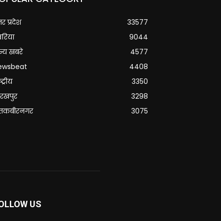
्तर प्रदेश
33577
वरिया
9044
्य खबरे
4577
ewsbeat
4408
्ट्रीय
3350
रखपुर
3298
ंतकबीरनगर
3075
OLLOW US