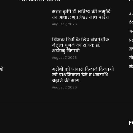
ि
सतत कृषि ही भविष्य की समृद्धि
उत
का आधार: भुवनेश्वर नाथ पांडेय
दे
August 7, 2026
अन
शिक्षक हितों के लिए संघर्षशील
N
नेतृत्व चुनने का समय: डॉ.
राष
शरदेन्दु त्रिपाठी
गो
August 7, 2026
स
ों
गरीबों को आवास दिलाने दिव्यांगों
को प्राथमिकता देने व धनराशि
बढ़ाने की मांग
August 7, 2026
F