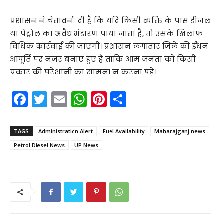
प्रशासन ने चेतावनी दी है कि यदि किसी व्यक्ति के पास डीजल
या पेट्रोल का अवैध भंडारण पाया जाता है, तो उसके खिलाफ
विधिक कार्रवाई की जाएगी। प्रशासन लगातार जिले की ईंधन
आपूर्ति पर नजर बनाए हुए है ताकि आम जनता को किसी
प्रकार की परेशानी का सामना न करना पड़े।
F
T
E
W
Pi
S
a
w
m
h
nt
h
c
itt
ai
a
er
ar
TAGS
Administration Alert
Fuel Availability
Maharajganj news
e
er
l
ts
e
e
Petrol Diesel News
UP News
b
A
st
o
p
o
p
k