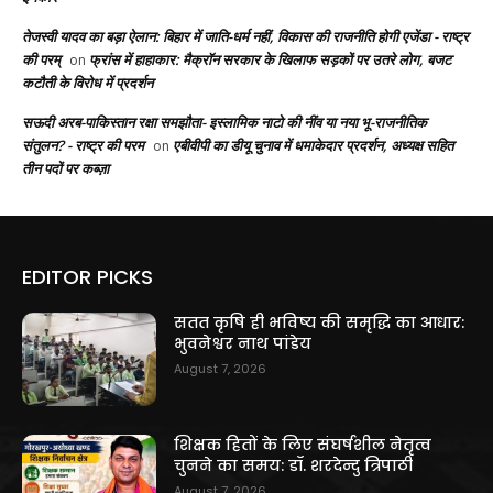
तेजस्वी यादव का बड़ा ऐलान: बिहार में जाति-धर्म नहीं, विकास की राजनीति होगी एजेंडा - राष्ट्र
की परम्
फ्रांस में हाहाकार: मैक्रॉन सरकार के खिलाफ सड़कों पर उतरे लोग, बजट
on
कटौती के विरोध में प्रदर्शन
सऊदी अरब-पाकिस्तान रक्षा समझौता- इस्लामिक नाटो की नींव या नया भू-राजनीतिक
संतुलन? - राष्ट्र की परम
एबीवीपी का डीयू चुनाव में धमाकेदार प्रदर्शन, अध्यक्ष सहित
on
तीन पदों पर कब्ज़ा
EDITOR PICKS
सतत कृषि ही भविष्य की समृद्धि का आधार:
भुवनेश्वर नाथ पांडेय
August 7, 2026
शिक्षक हितों के लिए संघर्षशील नेतृत्व
चुनने का समय: डॉ. शरदेन्दु त्रिपाठी
August 7, 2026