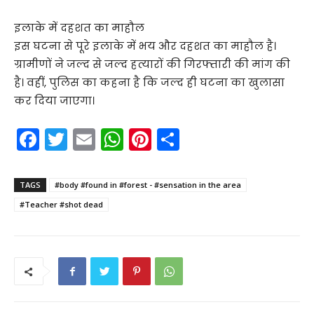
इलाके में दहशत का माहौल
इस घटना से पूरे इलाके में भय और दहशत का माहौल है।
ग्रामीणों ने जल्द से जल्द हत्यारों की गिरफ्तारी की मांग की
है। वहीं, पुलिस का कहना है कि जल्द ही घटना का खुलासा
कर दिया जाएगा।
F
T
E
W
Pi
S
a
w
m
h
nt
h
c
itt
ai
a
er
ar
TAGS
#body #found in #forest - #sensation in the area
e
er
l
ts
e
e
#Teacher #shot dead
b
A
st
o
p
o
p
k