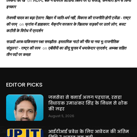
तस्करी का ख
HDFC बैंक ने वायरल ऑडियो क्लिप पर दी सफाई, कर्मचारी होने से किया
on
इनकार
तेजस्वी यादव का बड़ा ऐलान: बिहार में जाति-धर्म नहीं, विकास की राजनीति होगी एजेंडा - राष्ट्र
की परम्
फ्रांस में हाहाकार: मैक्रॉन सरकार के खिलाफ सड़कों पर उतरे लोग, बजट
on
कटौती के विरोध में प्रदर्शन
सऊदी अरब-पाकिस्तान रक्षा समझौता- इस्लामिक नाटो की नींव या नया भू-राजनीतिक
संतुलन? - राष्ट्र की परम
एबीवीपी का डीयू चुनाव में धमाकेदार प्रदर्शन, अध्यक्ष सहित
on
तीन पदों पर कब्ज़ा
EDITOR PICKS
जनसेवा से बनाई अलग पहचान, रसड़ा
विधायक उमाशंकर सिंह के निधन से शोक
की लहर
August 5, 2026
आईटीआई प्रवेश के लिए आवेदन की अंतिम