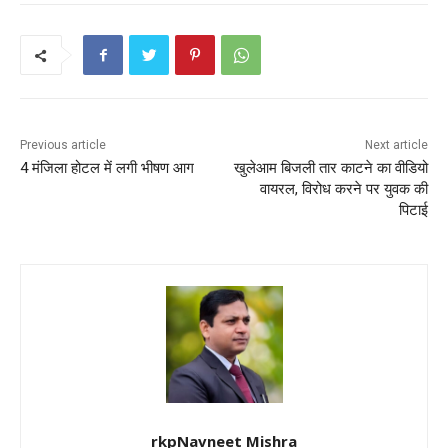
e
er
l
ts
e
e
b
A
st
o
p
o
p
k
Previous article
Next article
4 मंजिला होटल में लगी भीषण आग
खुलेआम बिजली तार काटने का वीडियो
वायरल, विरोध करने पर युवक की
पिटाई
rkpNavneet Mishra