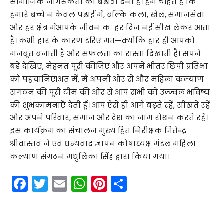
सामाजिक जागरूकता को बढ़ावा देना है। हम चाहते हैं कि
हमारे बच्चे न केवल पढ़ाई में, बल्कि कला, खेल, समाजसेवा
और हर क्षेत्र मेंआपके जीवन का हर दिन नई सीख लेकर आता
है। कभी हार के कारण डरिए मत—क्योंकि हार ही आपको
मजबूत बनाती है और सफलता का रास्ता दिखाती है। सपने
बड़े देखिए, मेहनत पूरी कीजिए और अपने भीतर छिपी प्रतिभा
को पहचानिए।अंत में, मैं अपनी ओर से और महिला कल्याण
संगठन की पूरी टीम की ओर से आप सभी को उज्ज्वल भविष्य
की शुभकामनाएँ देती हूँ। आप ऐसे ही आगे बढ़ते रहें, सीखते रहें
और अपने परिवार, समाज और देश का नाम रोशन करते रहें।
इस कार्यक्रम का संचालन मुख्य हित निरीक्षक जितेन्द्र
श्रीवास्तव ने एवं धन्यवाद ज्ञापन कोषाध्यक्ष मंडल महिला
कल्याण संगठन मधुलिका सिंह द्वारा किया गया।
F
T
E
W
Pi
S
a
w
m
h
nt
h
c
itt
ai
a
er
ar