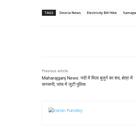
a
w
m
h
nt
h
c
itt
ai
a
er
ar
TAGS
Deoria News
Electricity Bill Hike
Samajw
e
er
l
ts
e
e
b
A
st
o
p
Share
o
p
k
Previous article
Maharajganj News: नदी में मिला बुजुर्ग का शव, क्षेत्र में
सनसनी; जांच में जुटी पुलिस