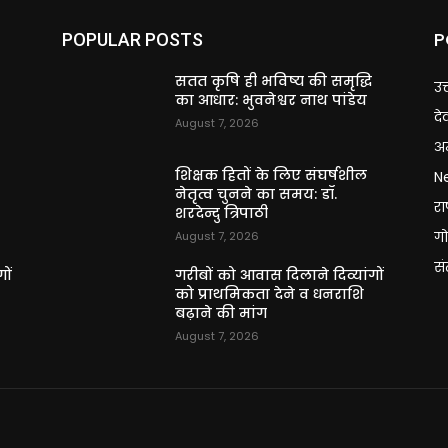
P
POPULAR POSTS
ि
सतत कृषि ही भविष्य की समृद्धि
उत
का आधार: भुवनेश्वर नाथ पांडेय
दे
August 7, 2026
अन
शिक्षक हितों के लिए संघर्षशील
N
नेतृत्व चुनने का समय: डॉ.
राष
शरदेन्दु त्रिपाठी
गो
August 7, 2026
स
ों
गरीबों को आवास दिलाने दिव्यांगों
को प्राथमिकता देने व धनराशि
बढ़ाने की मांग
August 7, 2026