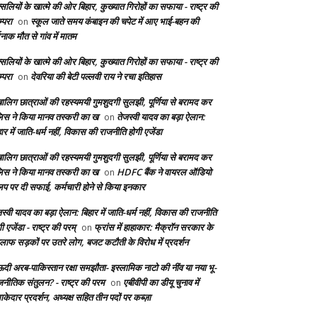
सलियों के खात्मे की ओर बिहार, कुख्यात गिरोहों का सफाया - राष्ट्र की
्परा
स्कूल जाते समय कंबाइन की चपेट में आए भाई-बहन की
on
दनाक मौत से गांव में मातम
सलियों के खात्मे की ओर बिहार, कुख्यात गिरोहों का सफाया - राष्ट्र की
्परा
देवरिया की बेटी पल्लवी राय ने रचा इतिहास
on
बालिग छात्राओं की रहस्यमयी गुमशुदगी सुलझी, पूर्णिया से बरामद कर
लिस ने किया मानव तस्करी का ख
तेजस्वी यादव का बड़ा ऐलान:
on
ार में जाति-धर्म नहीं, विकास की राजनीति होगी एजेंडा
बालिग छात्राओं की रहस्यमयी गुमशुदगी सुलझी, पूर्णिया से बरामद कर
लिस ने किया मानव तस्करी का ख
HDFC बैंक ने वायरल ऑडियो
on
लिप पर दी सफाई, कर्मचारी होने से किया इनकार
स्वी यादव का बड़ा ऐलान: बिहार में जाति-धर्म नहीं, विकास की राजनीति
ी एजेंडा - राष्ट्र की परम्
फ्रांस में हाहाकार: मैक्रॉन सरकार के
on
लाफ सड़कों पर उतरे लोग, बजट कटौती के विरोध में प्रदर्शन
दी अरब-पाकिस्तान रक्षा समझौता- इस्लामिक नाटो की नींव या नया भू-
जनीतिक संतुलन? - राष्ट्र की परम
एबीवीपी का डीयू चुनाव में
on
केदार प्रदर्शन, अध्यक्ष सहित तीन पदों पर कब्ज़ा