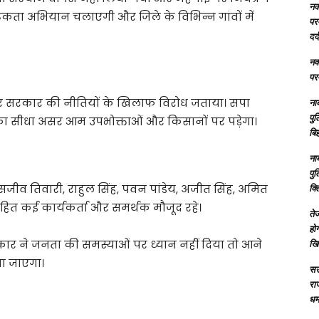
नक्
ूकता अभियान चलाएगी और जिले के विभिन्न गांवों में
परम
दर्
नक्
परम
जाकर सरकार की नीतियों के खिलाफ विरोध जताया। सपा
ना
पु
ि का सीधा असर आम उपभोक्ताओं और किसानों पर पड़ेगा।
बिह
ना
पु
व तिवारी, राहुल सिंह, पवन पांडेय, अजीत सिंह, अमित
क्
दव सहित कई कार्यकर्ता और समर्थक मौजूद रहे।
तेज
होग
रकार ने जनता की समस्याओं पर ध्यान नहीं दिया तो आने
खि
या जाएगा।
सऊ
रा
धमा