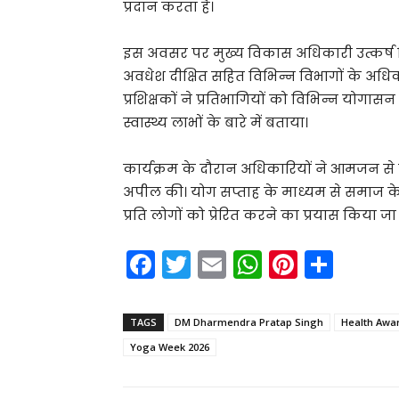
प्रदान करता है।
इस अवसर पर मुख्य विकास अधिकारी उत्कर्ष द्विव
अवधेश दीक्षित सहित विभिन्न विभागों के अधि
प्रशिक्षकों ने प्रतिभागियों को विभिन्न योगास
स्वास्थ्य लाभों के बारे में बताया।
कार्यक्रम के दौरान अधिकारियों ने आमजन से
अपील की। योग सप्ताह के माध्यम से समाज के वि
प्रति लोगों को प्रेरित करने का प्रयास किया जा 
F
T
E
W
Pi
S
a
w
m
h
nt
h
c
itt
ai
a
er
ar
TAGS
DM Dharmendra Pratap Singh
Health Awa
e
er
l
ts
e
e
Yoga Week 2026
b
A
st