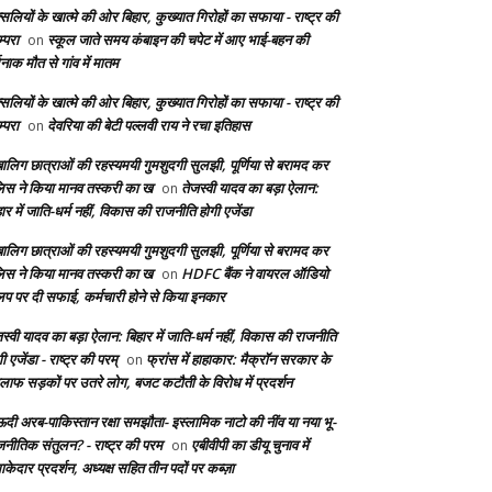
सलियों के खात्मे की ओर बिहार, कुख्यात गिरोहों का सफाया - राष्ट्र की
्परा
स्कूल जाते समय कंबाइन की चपेट में आए भाई-बहन की
on
दनाक मौत से गांव में मातम
सलियों के खात्मे की ओर बिहार, कुख्यात गिरोहों का सफाया - राष्ट्र की
्परा
देवरिया की बेटी पल्लवी राय ने रचा इतिहास
on
बालिग छात्राओं की रहस्यमयी गुमशुदगी सुलझी, पूर्णिया से बरामद कर
लिस ने किया मानव तस्करी का ख
तेजस्वी यादव का बड़ा ऐलान:
on
ार में जाति-धर्म नहीं, विकास की राजनीति होगी एजेंडा
बालिग छात्राओं की रहस्यमयी गुमशुदगी सुलझी, पूर्णिया से बरामद कर
लिस ने किया मानव तस्करी का ख
HDFC बैंक ने वायरल ऑडियो
on
लिप पर दी सफाई, कर्मचारी होने से किया इनकार
स्वी यादव का बड़ा ऐलान: बिहार में जाति-धर्म नहीं, विकास की राजनीति
ी एजेंडा - राष्ट्र की परम्
फ्रांस में हाहाकार: मैक्रॉन सरकार के
on
लाफ सड़कों पर उतरे लोग, बजट कटौती के विरोध में प्रदर्शन
दी अरब-पाकिस्तान रक्षा समझौता- इस्लामिक नाटो की नींव या नया भू-
जनीतिक संतुलन? - राष्ट्र की परम
एबीवीपी का डीयू चुनाव में
on
केदार प्रदर्शन, अध्यक्ष सहित तीन पदों पर कब्ज़ा