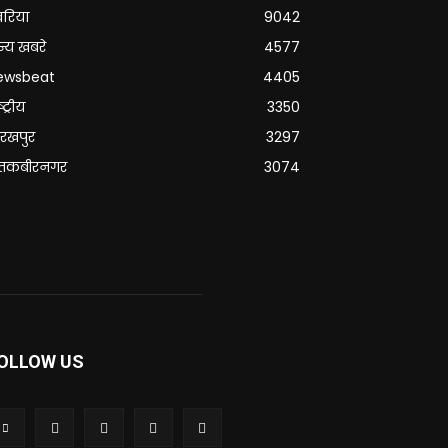
वरिया
9042
्य खबरे
4577
ewsbeat
4405
्ट्रीय
3350
रखपुर
3297
ंतकबीरनगर
3074
OLLOW US