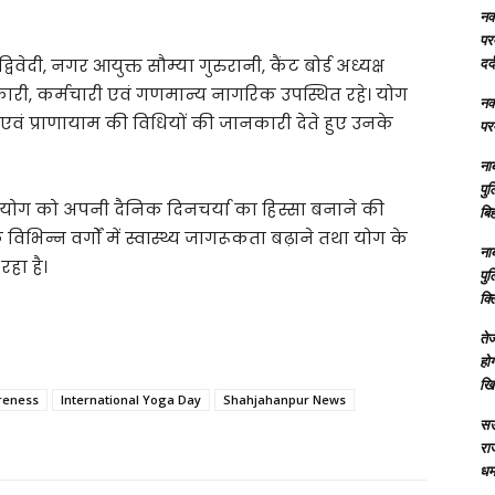
नक्
परम
दर्
ेदी, नगर आयुक्त सौम्या गुरुरानी, कैंट बोर्ड अध्यक्ष
कारी, कर्मचारी एवं गणमान्य नागरिक उपस्थित रहे। योग
नक्
न एवं प्राणायाम की विधियों की जानकारी देते हुए उनके
परम
ना
पु
 योग को अपनी दैनिक दिनचर्या का हिस्सा बनाने की
बिह
भिन्न वर्गों में स्वास्थ्य जागरूकता बढ़ाने तथा योग के
ना
रहा है।
पु
क्
तेज
होग
खि
reness
International Yoga Day
Shahjahanpur News
सऊ
रा
धमा