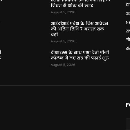
े
रसड़ा विधायक उमाशंकर सिंह के
दे
निधन से शोक की लहर
August 5, 2026
अन
N
न
आईटीआई प्रवेश के लिए आवेदन
की अंतिम तिथि 7 अगस्त तक
राष
बढ़ी
गो
August 5, 2026
स
ी
दीक्षारम्भ के साथ प्रभा देवी पीजी
ू
कॉलेज में नए सत्र की पढ़ाई शुरू
August 5, 2026
F