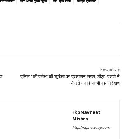
िश्वविद्यालय
प्रो. अजय कुमार शुक्ल
प्रो. पूनम टंडन
बेंगलुरु प्रशिक्षण
Next article
या
पुलिस भर्ती परीक्षा की शुचिता पर प्रशासन सख्त, डीएम-एसपी ने
केंद्रों का किया औचक निरीक्षण
rkpNavneet
Mishra
http://rkpnewsup.com