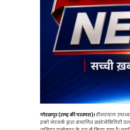
गोरखपुर (राष्ट्र की परम्परा)।
दीनदयाल उपाध्याय
इको नेटवर्क द्वारा संचालित सस्टेनेबिलिटी एम
जूनियर एम्बेसडर के रूप में किया गया है। चयनित