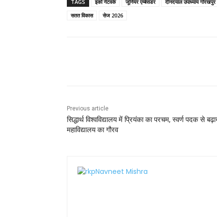
c
itt
ai
a
er
ar
TAGS
इको नेटवर्क
जूनियर एम्बेसडर
दीनदयाल उपाध्याय गोरखपुर व
e
er
l
ts
e
e
सतत विकास
सेज 2026
b
A
st
o
p
o
p
Share
k
Previous article
सिद्धार्थ विश्वविद्यालय में प्रियंका का परचम, स्वर्ण पदक से बढ़ा
महाविद्यालय का गौरव