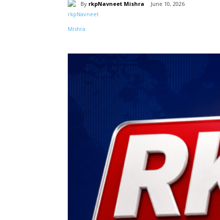
By
rkpNavneet Mishra
June 10, 2026
Share