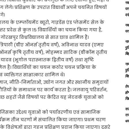
नक्
ाग लेंगे। प्रशिक्षण के उपरांत विद्यार्थी अपने चयनित विषयों
परम
गे।
दर्
 के एम्प्लॉयमेंट ब्यूरो, गाइडेंस एंड प्लेसमेंट सेल के
नक्
 उत्तर प्रदेश से कुल 15 विद्यार्थियों का चयन किया गया है,
परम
रखपुर विश्वविद्यालय से सात छात्र शामिल हैं।
ना
िका त्रिपाठी (बीए ऑनर्स तृतीय वर्ष), अविनाश यादव (एमए
पु
सी ऑनर्स कृषि तृतीय वर्ष), मोहम्मद सादिक (बीकॉम तृतीय
बिह
रिया यादव (भूगोल परास्नातक द्वितीय वर्ष) तथा सृष्टि
ना
हैं। विद्यार्थियों का चयन कठोर चयन प्रक्रिया के
पु
व्यक्तिगत साक्षात्कार शामिल थे।
क्
समाज, नीति-निर्माताओं, उद्योग जगत और स्थानीय समुदायों
तेज
तियों के समाधान पर कार्य करता है। जलवायु परिवर्तन,
होग
्छ शहरों जैसे विषयों पर केंद्रित यह नेटवर्क युवाओं को
खि
सऊ
, जिसका उद्देश्य युवाओं को पर्यावरणीय एवं सामाजिक
रा
र्यक्रम तीन चरणों में संचालित किया जाएगा। प्रथम चरण
धमा
े विशेषज्ञों द्वारा गहन प्रशिक्षण प्रदान किया जाएगा। दूसरे