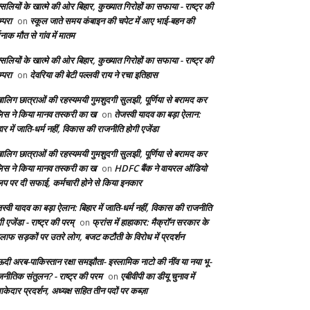
सलियों के खात्मे की ओर बिहार, कुख्यात गिरोहों का सफाया - राष्ट्र की
्परा
स्कूल जाते समय कंबाइन की चपेट में आए भाई-बहन की
on
दनाक मौत से गांव में मातम
सलियों के खात्मे की ओर बिहार, कुख्यात गिरोहों का सफाया - राष्ट्र की
्परा
देवरिया की बेटी पल्लवी राय ने रचा इतिहास
on
बालिग छात्राओं की रहस्यमयी गुमशुदगी सुलझी, पूर्णिया से बरामद कर
लिस ने किया मानव तस्करी का ख
तेजस्वी यादव का बड़ा ऐलान:
on
ार में जाति-धर्म नहीं, विकास की राजनीति होगी एजेंडा
बालिग छात्राओं की रहस्यमयी गुमशुदगी सुलझी, पूर्णिया से बरामद कर
लिस ने किया मानव तस्करी का ख
HDFC बैंक ने वायरल ऑडियो
on
लिप पर दी सफाई, कर्मचारी होने से किया इनकार
स्वी यादव का बड़ा ऐलान: बिहार में जाति-धर्म नहीं, विकास की राजनीति
ी एजेंडा - राष्ट्र की परम्
फ्रांस में हाहाकार: मैक्रॉन सरकार के
on
लाफ सड़कों पर उतरे लोग, बजट कटौती के विरोध में प्रदर्शन
दी अरब-पाकिस्तान रक्षा समझौता- इस्लामिक नाटो की नींव या नया भू-
जनीतिक संतुलन? - राष्ट्र की परम
एबीवीपी का डीयू चुनाव में
on
केदार प्रदर्शन, अध्यक्ष सहित तीन पदों पर कब्ज़ा