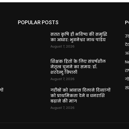
P
POPULAR POSTS
ि
सतत कृषि ही भविष्य की समृद्धि
उत
का आधार: भुवनेश्वर नाथ पांडेय
दे
August 7, 2026
अन
शिक्षक हितों के लिए संघर्षशील
N
नेतृत्व चुनने का समय: डॉ.
राष
शरदेन्दु त्रिपाठी
गो
August 7, 2026
स
ों
गरीबों को आवास दिलाने दिव्यांगों
को प्राथमिकता देने व धनराशि
बढ़ाने की मांग
August 7, 2026