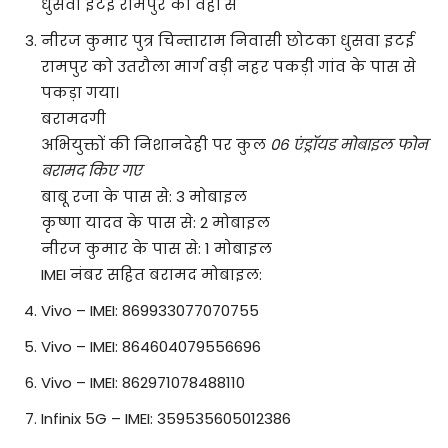
धुसवा इटई रामपुर को वहीं से
नीरज कुमार पुत्र चिन्ताराम निवासी छोटका धुसवा इटई
रामपुर को उतरौला मार्ग वड़ी नहर पकड़ी गांव के पास से
पकड़ा गया।
बरामदगी
अभियुक्तों की निशानदेही पर कुल
06 एंड्रॉयड मोबाइल फोन
बरामद किए गए
बाबू रजा के पास से: 3 मोबाइल
कृष्णा यादव के पास से: 2 मोबाइल
नीरज कुमार के पास से: 1 मोबाइल
IMEI नंबर सहित बरामद मोबाइल:
Vivo – IMEI: 869933077070755
Vivo – IMEI: 864604079556696
Vivo – IMEI: 862971078488110
Infinix 5G – IMEI: 359535605012386