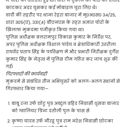
में चोरी की वारदात हुई थी। चोरों ने दुकान की पीछे की दीवार
काटकर अंदर घुसकर कई मोबाइल चुरा लिए थे।
वादी की तहरीर पर थाना रेहरा बाजार में मु0अ0सं0 34/25,
धारा 305(ए), 331(4) बीएनएस के तहत अज्ञात चोरों के
खिलाफ मुकदमा पंजीकृत किया गया था।
पुलिस अधीक्षक बलरामपुर विकास कुमार के निर्देश पर,
अपर पुलिस अधीक्षक विशाल पांडेय व क्षेत्राधिकारी उतरौला
राघवेंद्र प्रताप सिंह के पर्यवेक्षण में और प्रभारी निरीक्षक दुर्गेश
कुमार सिंह के नेतृत्व में पुलिस टीम गठित कर जांच शुरू की
गई।
गिरफ्तारी की कार्यवाही
मुकदमे से संबंधित तीन अभियुक्तों को अलग-अलग स्थानों से
गिरफ्तार किया गया—
बाबू रजा उर्फ छोटू पुत्र अब्दुल वहिद निवासी धुसवा बाजार
को ग्वालियर ग्रिन्ट दतौली पुल के पास से
कृष्णा यादव उर्फ नीरहू पुत्र राम नरेश निवासी छोटका