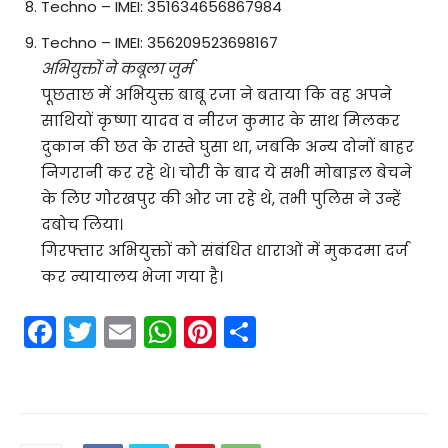
Techno – IMEI: 351634656867984
Techno – IMEI: 356209523698167
अभियुक्तों ने कबूला जुर्म
पूछताछ में अभियुक्त बाबू रजा ने बताया कि वह अपने
साथियों कृष्णा यादव व नीरज कुमार के साथ मिलकर
दुकान की छत के रास्ते घुसा था, जबकि अन्य दोनों बाहर
निगरानी कर रहे थे। चोरी के बाद ये सभी मोबाइल बेचने
के लिए गोरखपुर की ओर जा रहे थे, तभी पुलिस ने उन्हें
दबोच लिया।
गिरफ्तार अभियुक्तों को संबंधित धाराओं में मुकदमा दर्ज
कर न्यायालय भेजा गया है।
F
T
E
W
Pi
S
a
w
m
h
nt
h
c
itt
ai
a
er
ar
e
er
l
ts
e
e