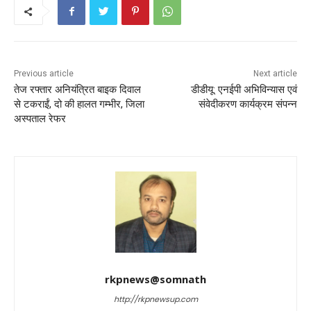
b
A
st
o
p
o
p
k
Previous article
Next article
तेज रफ्तार अनियंत्रित बाइक दिवाल
डीडीयू: एनईपी अभिविन्यास एवं
से टकराईं, दो की हालत गम्भीर, जिला
संवेदीकरण कार्यक्रम संपन्न
अस्पताल रेफर
rkpnews@somnath
http://rkpnewsup.com