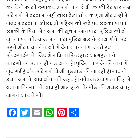
कमरे में फांसी लगाकर अपनी जान दे दी। काफी देर बाद जब
परिजनों ने दरवाजा नहीं खुला देखा तो शक हुआ और उन्होंने
जबरन दरवाजा खोला, तो महिला को फंदे पर लटका पाया।
लड़की के पिता ने घटना की सूचना नानपारा पुलिस को दी।
सूचना पर कोतवाल नानपारा पुलिस बल के साथ मौके पर
पहुंचे और शव को कब्जे में लेकर पंचनामा भरते हुए
पोस्टमार्टम के लिए भेज दिया। फिलहाल आत्महत्या के
कारणों का पता नहीं चल सका है। पुलिस मामले की जांच में
जुट गई है और परिजनों से भी पूछताछ की जा रही है। गांव में
इस घटना के बाद शोक की लहर है। कोतवाल रामाज्ञा सिंह ने
बताया कि जांच के बाद ही आत्महत्या के पीछे की असल वजह
सामने आ सकेगी।
F
T
E
W
Pi
S
a
w
m
h
nt
h
c
itt
ai
a
er
ar