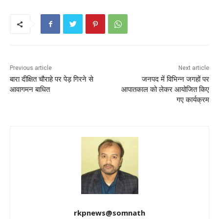
e
er
l
ts
e
e
b
A
st
o
p
o
p
k
Previous article
Next article
बारा दीक्षित चौराहे पर पेड़ गिरने से
जनपद में विभिन्न जगहों पर
आवागमन बाधित
आपातकाल को लेकर आयोजित किए
गए कार्यक्रम
rkpnews@somnath