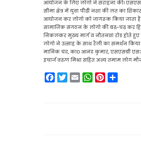
आयोजन के लिए लोगो ने सराहना की। एसएसब
सीमा क्षेत्र में युवा पीढ़ी नशा की लत का श
आयोजन कर लोगो को जागरूक किया जाता है। एस
सामाजिक संगठन के लोगो की बढ़-चढ़ कर हिस्स
निकलकर मुख्य मार्ग व नौतनवां रोड होते हुए
लोगो ने उत्साह के साथ रैली का समर्थन किय
मानिक चंद, का० आनंद कुमार, एसएसबी एसआई त्
इंचार्ज वरुण मिश्रा सहित अन्य तमाम लोग मौजू
F
T
E
W
Pi
S
a
w
m
h
nt
h
c
itt
ai
a
er
ar
e
er
l
ts
e
e
b
A
st
Share
o
p
o
p