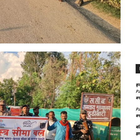
बृज
Pa
बन
Pa
बन
बल
झप