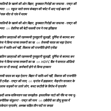
सलियों के खात्मे की ओर बिहार, कुख्यात गिरोहों का सफाया - राष्ट्र की
्परा
स्कूल जाते समय कंबाइन की चपेट में आए भाई-बहन की
on
दनाक मौत से गांव में मातम
सलियों के खात्मे की ओर बिहार, कुख्यात गिरोहों का सफाया - राष्ट्र की
्परा
देवरिया की बेटी पल्लवी राय ने रचा इतिहास
on
बालिग छात्राओं की रहस्यमयी गुमशुदगी सुलझी, पूर्णिया से बरामद कर
लिस ने किया मानव तस्करी का ख
तेजस्वी यादव का बड़ा ऐलान:
on
ार में जाति-धर्म नहीं, विकास की राजनीति होगी एजेंडा
बालिग छात्राओं की रहस्यमयी गुमशुदगी सुलझी, पूर्णिया से बरामद कर
लिस ने किया मानव तस्करी का ख
HDFC बैंक ने वायरल ऑडियो
on
लिप पर दी सफाई, कर्मचारी होने से किया इनकार
स्वी यादव का बड़ा ऐलान: बिहार में जाति-धर्म नहीं, विकास की राजनीति
ी एजेंडा - राष्ट्र की परम्
फ्रांस में हाहाकार: मैक्रॉन सरकार के
on
लाफ सड़कों पर उतरे लोग, बजट कटौती के विरोध में प्रदर्शन
दी अरब-पाकिस्तान रक्षा समझौता- इस्लामिक नाटो की नींव या नया भू-
जनीतिक संतुलन? - राष्ट्र की परम
एबीवीपी का डीयू चुनाव में
on
केदार प्रदर्शन, अध्यक्ष सहित तीन पदों पर कब्ज़ा