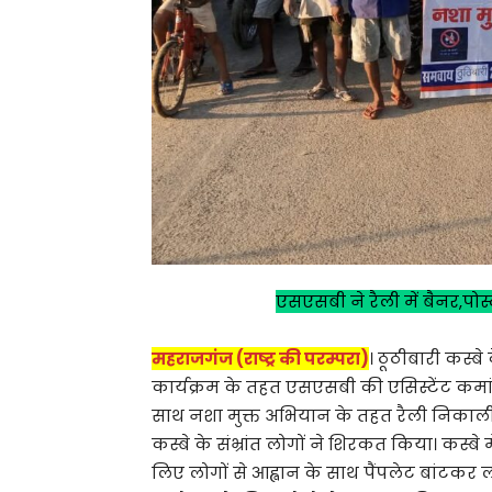
एसएसबी ने रैली में बैनर,पो
महराजगंज (राष्ट्र की परम्परा)
। ठूठीबारी कस्ब
कार्यक्रम के तहत एसएसबी की एसिस्टेंट कमांडें
साथ नशा मुक्त अभियान के तहत रैली निकाली 
कस्बे के संभ्रांत लोगों ने शिरकत किया। कस्बे
लिए लोगों से आह्वान के साथ पैंपलेट बांटकर