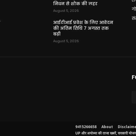
निधन से शोक की लहर
गो
August 5, 2026
स
न
आईटीआई प्रवेश के लिए आवेदन
की अंतिम तिथि 7 अगस्त तक
बढ़ी
August 5, 2026
F
9415266658
About
Disclaim
UP और अयोध्या की ताजा खबरें, सरकारी योजनाए