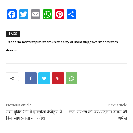
F
T
E
W
Pi
S
a
w
m
h
nt
h
c
itt
ai
a
er
ar
TAGS
e
er
l
ts
e
e
#deoria news #cpim #comunist party of india #upgoverments #dm
b
A
st
deoria
o
p
o
p
k
Previous article
Next article
नशा मुक्ति रैली मे एनसीसी कैडेट्स ने
जल संरक्षण को जनआंदोलन बनाने की
दिया जागरूकता का संदेश
अपील