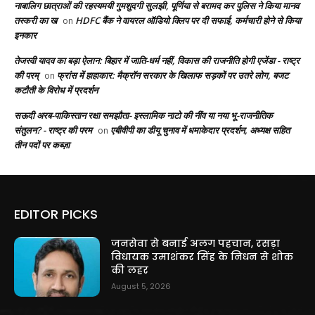
नाबालिग छात्राओं की रहस्यमयी गुमशुदगी सुलझी, पूर्णिया से बरामद कर पुलिस ने किया मानव
तस्करी का ख
HDFC बैंक ने वायरल ऑडियो क्लिप पर दी सफाई, कर्मचारी होने से किया
on
इनकार
तेजस्वी यादव का बड़ा ऐलान: बिहार में जाति-धर्म नहीं, विकास की राजनीति होगी एजेंडा - राष्ट्र
की परम्
फ्रांस में हाहाकार: मैक्रॉन सरकार के खिलाफ सड़कों पर उतरे लोग, बजट
on
कटौती के विरोध में प्रदर्शन
सऊदी अरब-पाकिस्तान रक्षा समझौता- इस्लामिक नाटो की नींव या नया भू-राजनीतिक
संतुलन? - राष्ट्र की परम
एबीवीपी का डीयू चुनाव में धमाकेदार प्रदर्शन, अध्यक्ष सहित
on
तीन पदों पर कब्ज़ा
EDITOR PICKS
जनसेवा से बनाई अलग पहचान, रसड़ा
विधायक उमाशंकर सिंह के निधन से शोक
की लहर
August 5, 2026