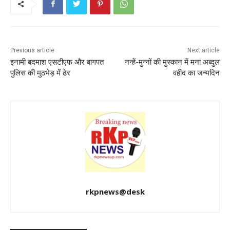
b
A
st
o
p
o
p
k
Previous article
Next article
इनामी बदमाश एसटीएफ और बागपत
नन्हें-मुन्नों की मुस्कान में मना अब्दुल
पुलिस की मुठभेड़ में ढेर
वहीद का जन्मदिन
rkpnews@desk