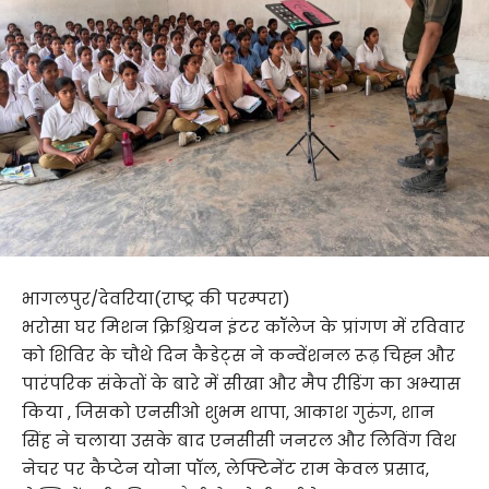
भागलपुर/देवरिया(राष्ट्र की परम्परा)
भरोसा घर मिशन क्रिश्चियन इंटर कॉलेज के प्रांगण में रविवार
को शिविर के चौथे दिन कैडेट्स ने कन्वेंशनल रूढ़ चिह्न और
पारंपरिक संकेतों के बारे में सीखा और मैप रीडिंग का अभ्यास
किया , जिसको एनसीओ शुभम थापा, आकाश गुरुंग, शान
सिंह ने चलाया उसके बाद एनसीसी जनरल और लिविंग विथ
नेचर पर कैप्टेन योना पॉल, लेफ्टिनेंट राम केवल प्रसाद,