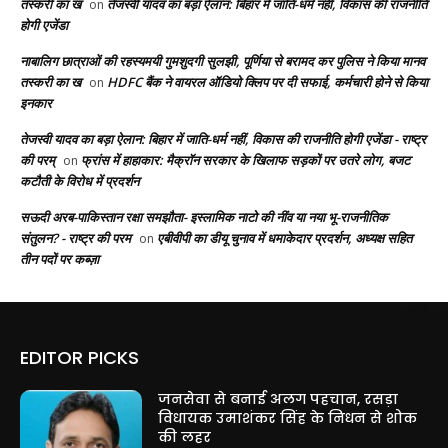
तस्करी का ख
तेजस्वी यादव का बड़ा ऐलान: बिहार में जाति-धर्म नहीं, विकास की राजनीति
on
होगी एजेंडा
नाबालिग छात्राओं की रहस्यमयी गुमशुदगी सुलझी, पूर्णिया से बरामद कर पुलिस ने किया मानव
तस्करी का ख
HDFC बैंक ने वायरल ऑडियो क्लिप पर दी सफाई, कर्मचारी होने से किया
on
इनकार
तेजस्वी यादव का बड़ा ऐलान: बिहार में जाति-धर्म नहीं, विकास की राजनीति होगी एजेंडा - राष्ट्र
की परम्
फ्रांस में हाहाकार: मैक्रॉन सरकार के खिलाफ सड़कों पर उतरे लोग, बजट
on
कटौती के विरोध में प्रदर्शन
सऊदी अरब-पाकिस्तान रक्षा समझौता- इस्लामिक नाटो की नींव या नया भू-राजनीतिक
संतुलन? - राष्ट्र की परम
एबीवीपी का डीयू चुनाव में धमाकेदार प्रदर्शन, अध्यक्ष सहित
on
तीन पदों पर कब्ज़ा
EDITOR PICKS
जनसेवा से बनाई अलग पहचान, रसड़ा
विधायक उमाशंकर सिंह के निधन से शोक
की लहर