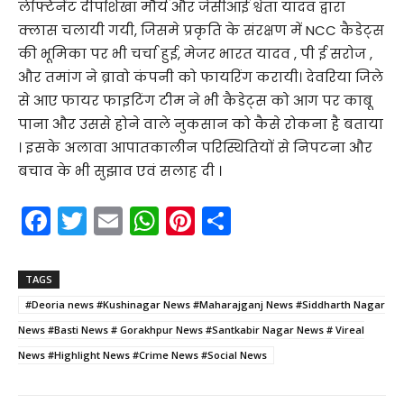
लेफ्टिनेंट दीपशिखा मौर्य और जेसीआई श्वेता यादव द्वारा
क्लास चलायी गयी, जिसमे प्रकृति के संरक्षण में NCC कैडेट्स
की भूमिका पर भी चर्चा हुई, मेजर भारत यादव , पी ई सरोज ,
और तमांग ने ब्रावो कंपनी को फायरिंग करायी। देवरिया जिले
से आए फायर फाइटिंग टीम ने भी कैडेट्स को आग पर काबू
पाना और उससे होने वाले नुकसान को कैसे रोकना है बताया
। इसके अलावा आपातकालीन परिस्थितियों से निपटना और
बचाव के भी सुझाव एवं सलाह दी ।
F
T
E
W
Pi
S
a
w
m
h
nt
h
c
itt
ai
a
er
ar
TAGS
e
er
l
ts
e
e
#Deoria news #Kushinagar News #Maharajganj News #Siddharth Nagar
b
A
st
News #Basti News # Gorakhpur News #Santkabir Nagar News # Vireal
o
p
News #Highlight News #Crime News #Social News
o
p