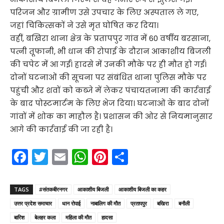
परिजन और ग्रामीण उसे उपचार के लिए अस्पताल ले गए,
जहां चिकित्सकों ने उसे मृत घोषित कर दिया।
वहीं, बखिरा थाना क्षेत्र के प्रतापपुर गांव में 60 वर्षीय बरसाना,
पत्नी तूफानी, भी धान की रोपाई के दौरान आकाशीय बिजली
की चपेट में आ गईं। हादसे में उनकी मौके पर ही मौत हो गई।
दोनों घटनाओं की सूचना पर संबंधित थाना पुलिस मौके पर
पहुंची और शवों को कब्जे में लेकर पंचायतनामा की कार्रवाई
के बाद पोस्टमार्टम के लिए भेज दिया। घटनाओं के बाद दोनों
गांवों में शोक का माहौल है। प्रशासन की ओर से नियमानुसार
आगे की कार्रवाई की जा रही है।
F
T
E
W
Pi
S
a
w
m
h
nt
h
c
itt
ai
a
er
ar
TAGS
#संतकबीरनगर
आकाशीय बिजली
आकाशीय बिजली का कहर
e
er
l
ts
e
e
उत्तर प्रदेश समाचार
धान रोपाई
नाबालिग की मौत
प्रतापपुर
बखिरा
बनौली
b
A
st
बारिश
बेलहर कला
महिला की मौत
हादसा