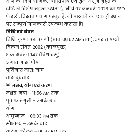
आज का दिन धार्मिक, ज्योतिषीय एवं शुभ-अशुभ मुहूर्त की
दृष्टि से विशेष महत्व रखता है। नीचे 07 जनवरी 2026 का SEO
फ्रेंडली, विस्तृत पंचांग प्रस्तुत है, जो पाठकों को एक ही स्थान
पर सम्पूर्ण जानकारी उपलब्ध कराता है।
तिथि एवं संवत
तिथि: कृष्ण पक्ष पंचमी (प्रातः 06:52 AM तक), उपरांत षष्ठी
विक्रम संवत: 2082 (कालयुक्त)
शक संवत: 1947 (विश्वावसु)
अमांत मास: पौष
पूर्णिमांत मास: माघ
वार: बुधवार
🌟
नक्षत्र, योग एवं करण
नक्षत्र: मघा – 11:56 AM तक
पूर्व फाल्गुनी – उसके बाद
योग:
आयुष्मान – 06:33 PM तक
सौभाग्य – उसके बाद
करण: कौलव – 06:37 PM तक