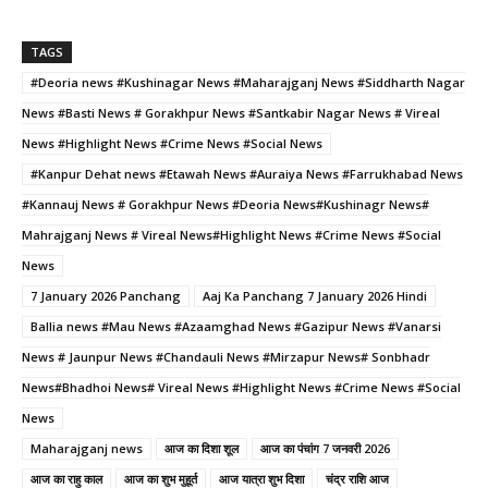
a
w
m
h
nt
h
c
itt
ai
a
er
ar
TAGS
e
er
l
ts
e
e
#Deoria news #Kushinagar News #Maharajganj News #Siddharth Nagar
b
A
st
News #Basti News # Gorakhpur News #Santkabir Nagar News # Vireal
o
p
News #Highlight News #Crime News #Social News
#Kanpur Dehat news #Etawah News #Auraiya News #Farrukhabad News
o
p
#Kannauj News # Gorakhpur News #Deoria News#Kushinagr News#
k
Mahrajganj News # Vireal News#Highlight News #Crime News #Social
News
7 January 2026 Panchang
Aaj Ka Panchang 7 January 2026 Hindi
Ballia news #Mau News #Azaamghad News #Gazipur News #Vanarsi
News # Jaunpur News #Chandauli News #Mirzapur News# Sonbhadr
News#Bhadhoi News# Vireal News #Highlight News #Crime News #Social
News
Maharajganj news
आज का दिशा शूल
आज का पंचांग 7 जनवरी 2026
आज का राहु काल
आज का शुभ मुहूर्त
आज यात्रा शुभ दिशा
चंद्र राशि आज