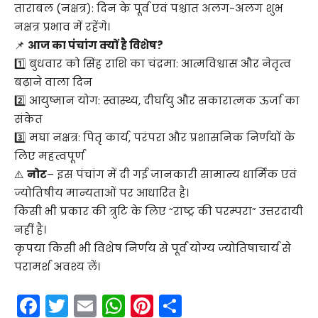
ताराबल (नक्षत्र): दिन के पूर्व एवं पश्चात अलग-अलग शुभ
नक्षत्र प्रभाव में रहेंगे।
📌
आज का पंचांग क्यों है विशेष?
1️⃣ बुधवार को सिंह राशि का चंद्रमा: आत्मविश्वास और नेतृत्व
बढ़ाने वाला दिन
2️⃣ आयुष्मान योग: स्वास्थ्य, दीर्घायु और सकारात्मक ऊर्जा का
संकेत
3️⃣ मघा नक्षत्र: पितृ कार्य, परंपरा और प्रशासनिक निर्णयों के
लिए महत्वपूर्ण
⚠️
नोट
– इस पंचांग में दी गई जानकारी सामान्य धार्मिक एवं
ज्योतिषीय मान्यताओं पर आधारित है।
किसी भी प्रकार की त्रुटि के लिए “राष्ट्र की परम्परा” उत्तरदायी
नहीं है।
कृपया किसी भी विशेष निर्णय से पूर्व योग्य ज्योतिषाचार्य से
परामर्श अवश्य लें।
F
T
E
W
Pi
S