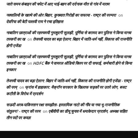
जाते समय कंबाइन की चपेट में आए भाई-बहन की दर्दनाक मौत से गांव में मातम
नक्सलियों के खात्मे की ओर बिहार, कुख्यात गिरोहों का सफाया - राष्ट्र की परम्परा
on
देवरिया की बेटी पल्लवी राय ने रचा इतिहास
नाबालिग छात्राओं की रहस्यमयी गुमशुदगी सुलझी, पूर्णिया से बरामद कर पुलिस ने किया मानव
तस्करी का ख
तेजस्वी यादव का बड़ा ऐलान: बिहार में जाति-धर्म नहीं, विकास की राजनीति
on
होगी एजेंडा
नाबालिग छात्राओं की रहस्यमयी गुमशुदगी सुलझी, पूर्णिया से बरामद कर पुलिस ने किया मानव
तस्करी का ख
HDFC बैंक ने वायरल ऑडियो क्लिप पर दी सफाई, कर्मचारी होने से किया
on
इनकार
तेजस्वी यादव का बड़ा ऐलान: बिहार में जाति-धर्म नहीं, विकास की राजनीति होगी एजेंडा - राष्ट्र
की परम्
फ्रांस में हाहाकार: मैक्रॉन सरकार के खिलाफ सड़कों पर उतरे लोग, बजट
on
कटौती के विरोध में प्रदर्शन
सऊदी अरब-पाकिस्तान रक्षा समझौता- इस्लामिक नाटो की नींव या नया भू-राजनीतिक
संतुलन? - राष्ट्र की परम
एबीवीपी का डीयू चुनाव में धमाकेदार प्रदर्शन, अध्यक्ष सहित
on
तीन पदों पर कब्ज़ा