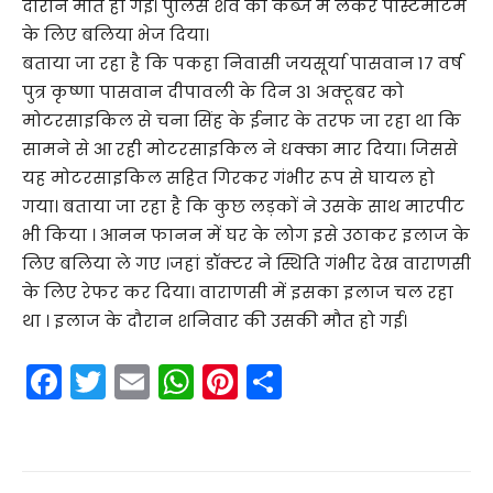
दौरान मौत हो गई। पुलिस शव को कब्जे में लेकर पोस्टमार्टम
के लिए बलिया भेज दिया।
बताया जा रहा है कि पकहा निवासी जयसूर्या पासवान 17 वर्ष
पुत्र कृष्णा पासवान दीपावली के दिन 31 अक्टूबर को
मोटरसाइकिल से चना सिंह के ईनार के तरफ जा रहा था कि
सामने से आ रही मोटरसाइकिल ने धक्का मार दिया। जिससे
यह मोटरसाइकिल सहित गिरकर गंभीर रूप से घायल हो
गया। बताया जा रहा है कि कुछ लड़कों ने उसके साथ मारपीट
भी किया । आनन फानन में घर के लोग इसे उठाकर इलाज के
लिए बलिया ले गए ।जहां डॉक्टर ने स्थिति गंभीर देख वाराणसी
के लिए रेफर कर दिया। वाराणसी में इसका इलाज चल रहा
था । इलाज के दौरान शनिवार की उसकी मौत हो गई।
F
T
E
W
Pi
S
a
w
m
h
nt
h
c
itt
ai
a
er
ar
e
er
l
ts
e
e