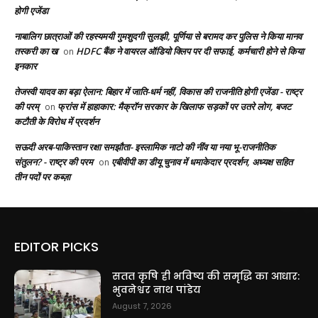
होगी एजेंडा
नाबालिग छात्राओं की रहस्यमयी गुमशुदगी सुलझी, पूर्णिया से बरामद कर पुलिस ने किया मानव
तस्करी का ख
HDFC बैंक ने वायरल ऑडियो क्लिप पर दी सफाई, कर्मचारी होने से किया
on
इनकार
तेजस्वी यादव का बड़ा ऐलान: बिहार में जाति-धर्म नहीं, विकास की राजनीति होगी एजेंडा - राष्ट्र
की परम्
फ्रांस में हाहाकार: मैक्रॉन सरकार के खिलाफ सड़कों पर उतरे लोग, बजट
on
कटौती के विरोध में प्रदर्शन
सऊदी अरब-पाकिस्तान रक्षा समझौता- इस्लामिक नाटो की नींव या नया भू-राजनीतिक
संतुलन? - राष्ट्र की परम
एबीवीपी का डीयू चुनाव में धमाकेदार प्रदर्शन, अध्यक्ष सहित
on
तीन पदों पर कब्ज़ा
EDITOR PICKS
सतत कृषि ही भविष्य की समृद्धि का आधार:
भुवनेश्वर नाथ पांडेय
August 7, 2026