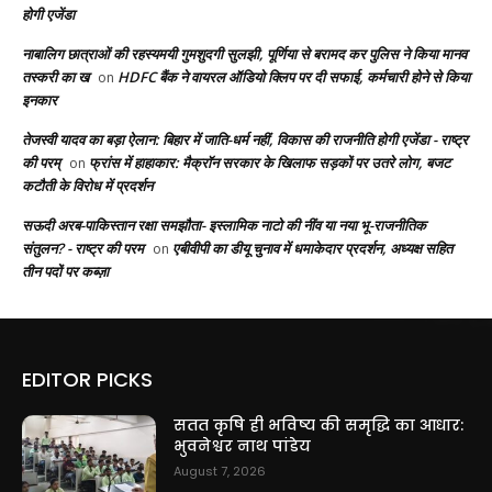
होगी एजेंडा
नाबालिग छात्राओं की रहस्यमयी गुमशुदगी सुलझी, पूर्णिया से बरामद कर पुलिस ने किया मानव
तस्करी का ख
HDFC बैंक ने वायरल ऑडियो क्लिप पर दी सफाई, कर्मचारी होने से किया
on
इनकार
तेजस्वी यादव का बड़ा ऐलान: बिहार में जाति-धर्म नहीं, विकास की राजनीति होगी एजेंडा - राष्ट्र
की परम्
फ्रांस में हाहाकार: मैक्रॉन सरकार के खिलाफ सड़कों पर उतरे लोग, बजट
on
कटौती के विरोध में प्रदर्शन
सऊदी अरब-पाकिस्तान रक्षा समझौता- इस्लामिक नाटो की नींव या नया भू-राजनीतिक
संतुलन? - राष्ट्र की परम
एबीवीपी का डीयू चुनाव में धमाकेदार प्रदर्शन, अध्यक्ष सहित
on
तीन पदों पर कब्ज़ा
EDITOR PICKS
सतत कृषि ही भविष्य की समृद्धि का आधार:
भुवनेश्वर नाथ पांडेय
August 7, 2026