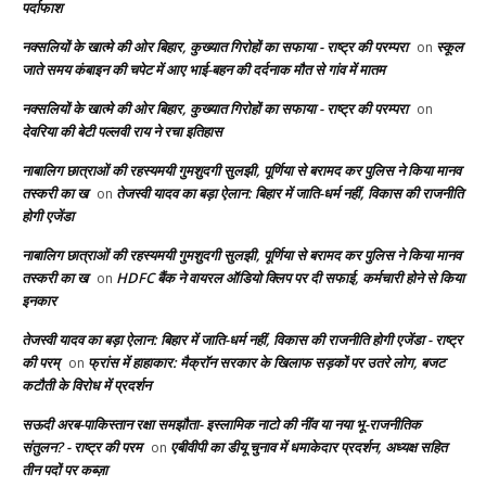
पर्दाफाश
नक्सलियों के खात्मे की ओर बिहार, कुख्यात गिरोहों का सफाया - राष्ट्र की परम्परा
स्कूल
on
जाते समय कंबाइन की चपेट में आए भाई-बहन की दर्दनाक मौत से गांव में मातम
नक्सलियों के खात्मे की ओर बिहार, कुख्यात गिरोहों का सफाया - राष्ट्र की परम्परा
on
देवरिया की बेटी पल्लवी राय ने रचा इतिहास
नाबालिग छात्राओं की रहस्यमयी गुमशुदगी सुलझी, पूर्णिया से बरामद कर पुलिस ने किया मानव
तस्करी का ख
तेजस्वी यादव का बड़ा ऐलान: बिहार में जाति-धर्म नहीं, विकास की राजनीति
on
होगी एजेंडा
नाबालिग छात्राओं की रहस्यमयी गुमशुदगी सुलझी, पूर्णिया से बरामद कर पुलिस ने किया मानव
तस्करी का ख
HDFC बैंक ने वायरल ऑडियो क्लिप पर दी सफाई, कर्मचारी होने से किया
on
इनकार
तेजस्वी यादव का बड़ा ऐलान: बिहार में जाति-धर्म नहीं, विकास की राजनीति होगी एजेंडा - राष्ट्र
की परम्
फ्रांस में हाहाकार: मैक्रॉन सरकार के खिलाफ सड़कों पर उतरे लोग, बजट
on
कटौती के विरोध में प्रदर्शन
सऊदी अरब-पाकिस्तान रक्षा समझौता- इस्लामिक नाटो की नींव या नया भू-राजनीतिक
संतुलन? - राष्ट्र की परम
एबीवीपी का डीयू चुनाव में धमाकेदार प्रदर्शन, अध्यक्ष सहित
on
तीन पदों पर कब्ज़ा