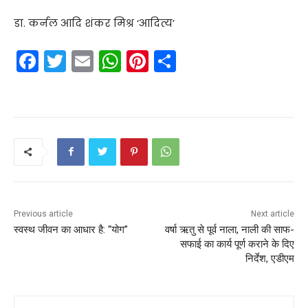
डा. कर्नल आदि शंकर मिश्र ‘आदित्य’
F
T
E
W
Pi
S
a
w
m
h
nt
h
c
itt
ai
a
er
ar
e
er
l
ts
e
e
b
A
st
o
p
o
p
k
Previous article
Next article
स्वस्थ जीवन का आधार है: “योग”
वर्षा ऋतु से पूर्व नाला, नाली की साफ-
सफाई का कार्य पूर्ण कराने के दिए
निर्देश, एडीएम