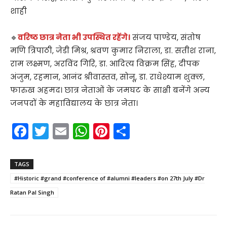
शाही
🔹
वरिष्ठ छात्र नेता भी उपस्थित रहेंगे।
संजय पाण्डेय, संतोष
मणि त्रिपाठी, जेडी मिश्र, श्रवण कुमार निराला, डा. सतीश राना,
राम लक्ष्मण, अरविंद गिरि, डा. आदित्य विक्रम सिंह, दीपक
अंजुम, रहमान, आनंद श्रीवास्तव, सोनू, डा. राधेश्याम शुक्ल,
फारुख अहमद। छात्र नेताओं के जमघट के साक्षी बनेंगे अन्य
जनपदों के महाविद्यालय के छात्र नेता।
F
T
E
W
Pi
S
a
w
m
h
nt
h
c
itt
ai
a
er
ar
TAGS
e
er
l
ts
e
e
#Historic #grand #conference of #alumni #leaders #on 27th July #Dr
b
A
st
Ratan Pal Singh
o
p