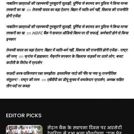
नाबालिग छात्राओं की रहस्यमयी गुमशुदगी सुलझी, पूर्णिया से बरामद कर पुलिस ने किया मानव
तस्करी का ख
तेजस्वी यादव का बड़ा ऐलान: बिहार में जाति-धर्म नहीं, विकास की राजनीति
on
होगी एजेंडा
नाबालिग छात्राओं की रहस्यमयी गुमशुदगी सुलझी, पूर्णिया से बरामद कर पुलिस ने किया मानव
तस्करी का ख
HDFC बैंक ने वायरल ऑडियो क्लिप पर दी सफाई, कर्मचारी होने से किया
on
इनकार
तेजस्वी यादव का बड़ा ऐलान: बिहार में जाति-धर्म नहीं, विकास की राजनीति होगी एजेंडा - राष्ट्र
की परम्
फ्रांस में हाहाकार: मैक्रॉन सरकार के खिलाफ सड़कों पर उतरे लोग, बजट
on
कटौती के विरोध में प्रदर्शन
सऊदी अरब-पाकिस्तान रक्षा समझौता- इस्लामिक नाटो की नींव या नया भू-राजनीतिक
संतुलन? - राष्ट्र की परम
एबीवीपी का डीयू चुनाव में धमाकेदार प्रदर्शन, अध्यक्ष सहित
on
तीन पदों पर कब्ज़ा
EDITOR PICKS
सेंट्रल बैंक के स्थापना दिवस पर आरसेटी
देवरिया में हुआ भव्य पौधरोपण, “एक पेड़