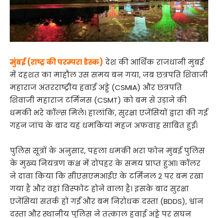
मुंबई (राष्ट्र की परम्परा डेस्क)
देश की आर्थिक राजधानी मुंबई
में दहशत का माहौल उस समय बन गया, जब छत्रपति शिवाजी
महाराज अंतरराष्ट्रीय हवाई अड्डे (CSMIA) और छत्रपति
शिवाजी महाराज टर्मिनस (CSMT) को बम से उड़ाने की
धमकी भरे कॉल्स मिले। हालांकि, सुरक्षा एजेंसियों द्वारा की गई
गहन जांच के बाद यह धमकियां महज अफवाह साबित हुईं।
पुलिस सूत्रों के अनुसार, पहला धमकी भरा फोन मुंबई पुलिस
के मुख्य नियंत्रण कक्ष में दोपहर के समय प्राप्त हुआ। कॉलर
ने दावा किया कि सीएसएमआईए के टर्मिनल 2 पर बम रखा
गया है और वहां विस्फोट होने वाला है। इसके बाद सुरक्षा
एजेंसियां सतर्क हो गईं और बम निरोधक दस्ता (BDDS), श्वान
दस्ता और स्थानीय पुलिस ने तत्काल हवाई अड्डे पर सघन