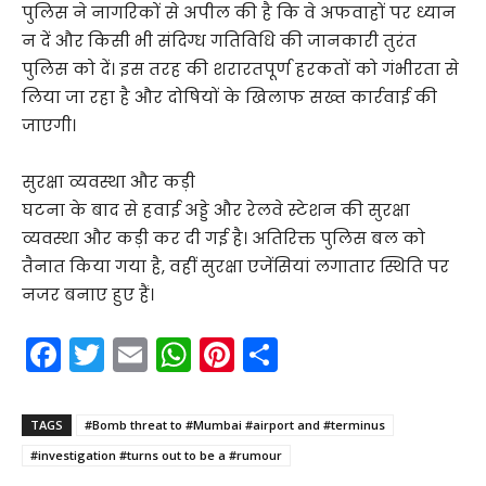
पुलिस ने नागरिकों से अपील की है कि वे अफवाहों पर ध्यान
न दें और किसी भी संदिग्ध गतिविधि की जानकारी तुरंत
पुलिस को दें। इस तरह की शरारतपूर्ण हरकतों को गंभीरता से
लिया जा रहा है और दोषियों के खिलाफ सख्त कार्रवाई की
जाएगी।
सुरक्षा व्यवस्था और कड़ी
घटना के बाद से हवाई अड्डे और रेलवे स्टेशन की सुरक्षा
व्यवस्था और कड़ी कर दी गई है। अतिरिक्त पुलिस बल को
तैनात किया गया है, वहीं सुरक्षा एजेंसियां लगातार स्थिति पर
नजर बनाए हुए हैं।
F
T
E
W
Pi
S
a
w
m
h
nt
h
c
itt
ai
a
er
ar
TAGS
#Bomb threat to #Mumbai #airport and #terminus
e
er
l
ts
e
e
#investigation #turns out to be a #rumour