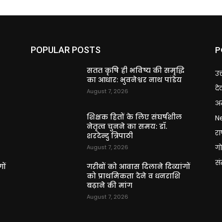
P
POPULAR POSTS
ि
सतत कृषि ही भविष्य की समृद्धि
उत
का आधार: भुवनेश्वर नाथ पांडेय
दे
August 7, 2026
अन
शिक्षक हितों के लिए संघर्षशील
N
नेतृत्व चुनने का समय: डॉ.
राष
शरदेन्दु त्रिपाठी
गो
August 7, 2026
स
ों
गरीबों को आवास दिलाने दिव्यांगों
को प्राथमिकता देने व धनराशि
बढ़ाने की मांग
August 7, 2026