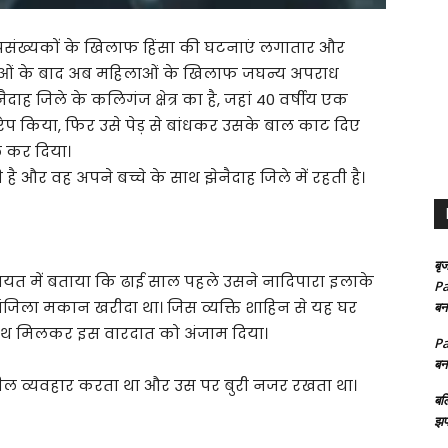
ू अल्पसंख्यकों के खिलाफ हिंसा की घटनाएं लगातार और
याओं के बाद अब महिलाओं के खिलाफ जघन्य अपराध
ैदाह जिले के कलिगंज क्षेत्र का है, जहां 40 वर्षीय एक
गरेप किया, फिर उसे पेड़ से बांधकर उसके बाल काट दिए
 कर दिया।
है और वह अपने बच्चे के साथ झेनैदाह जिले में रहती है।
बृज
िकायत में बताया कि ढाई साल पहले उसने नादिपारा इलाके
Pa
ंजिला मकान खरीदा था। जिस व्यक्ति शाहिन से यह घर
बन
साथ मिलकर इस वारदात को अंजाम दिया।
Pa
बन
लील व्यवहार करता था और उस पर बुरी नजर रखता था।
बल
झप