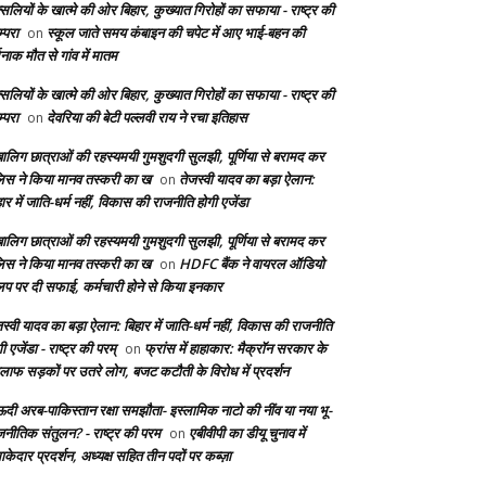
सलियों के खात्मे की ओर बिहार, कुख्यात गिरोहों का सफाया - राष्ट्र की
्परा
स्कूल जाते समय कंबाइन की चपेट में आए भाई-बहन की
on
दनाक मौत से गांव में मातम
सलियों के खात्मे की ओर बिहार, कुख्यात गिरोहों का सफाया - राष्ट्र की
्परा
देवरिया की बेटी पल्लवी राय ने रचा इतिहास
on
बालिग छात्राओं की रहस्यमयी गुमशुदगी सुलझी, पूर्णिया से बरामद कर
लिस ने किया मानव तस्करी का ख
तेजस्वी यादव का बड़ा ऐलान:
on
ार में जाति-धर्म नहीं, विकास की राजनीति होगी एजेंडा
बालिग छात्राओं की रहस्यमयी गुमशुदगी सुलझी, पूर्णिया से बरामद कर
लिस ने किया मानव तस्करी का ख
HDFC बैंक ने वायरल ऑडियो
on
लिप पर दी सफाई, कर्मचारी होने से किया इनकार
स्वी यादव का बड़ा ऐलान: बिहार में जाति-धर्म नहीं, विकास की राजनीति
ी एजेंडा - राष्ट्र की परम्
फ्रांस में हाहाकार: मैक्रॉन सरकार के
on
लाफ सड़कों पर उतरे लोग, बजट कटौती के विरोध में प्रदर्शन
दी अरब-पाकिस्तान रक्षा समझौता- इस्लामिक नाटो की नींव या नया भू-
जनीतिक संतुलन? - राष्ट्र की परम
एबीवीपी का डीयू चुनाव में
on
केदार प्रदर्शन, अध्यक्ष सहित तीन पदों पर कब्ज़ा