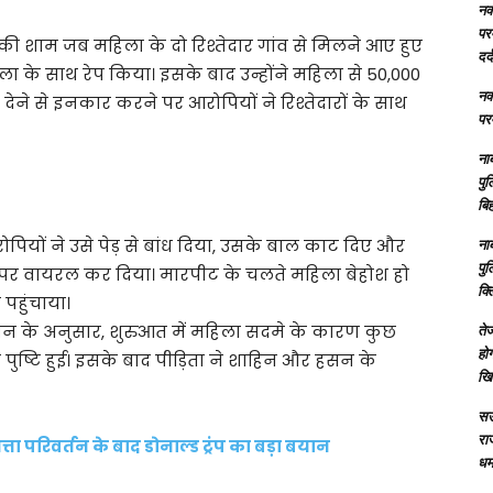
नक्
परम
ी शाम जब महिला के दो रिश्तेदार गांव से मिलने आए हुए
दर्
 के साथ रेप किया। इसके बाद उन्होंने महिला से 50,000
नक्
देने से इनकार करने पर आरोपियों ने रिश्तेदारों के साथ
परम
ना
पु
बिह
यों ने उसे पेड़ से बांध दिया, उसके बाल काट दिए और
ना
पु
पर वायरल कर दिया। मारपीट के चलते महिला बेहोश हो
क्
पहुंचाया।
ान के अनुसार, शुरुआत में महिला सदमे के कारण कुछ
तेज
होग
 पुष्टि हुई। इसके बाद पीड़िता ने शाहिन और हसन के
खि
सऊ
रा
 सत्ता परिवर्तन के बाद डोनाल्ड ट्रंप का बड़ा बयान
धमा