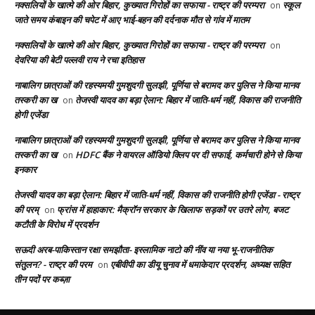
नक्सलियों के खात्मे की ओर बिहार, कुख्यात गिरोहों का सफाया - राष्ट्र की परम्परा
स्कूल
on
जाते समय कंबाइन की चपेट में आए भाई-बहन की दर्दनाक मौत से गांव में मातम
नक्सलियों के खात्मे की ओर बिहार, कुख्यात गिरोहों का सफाया - राष्ट्र की परम्परा
on
देवरिया की बेटी पल्लवी राय ने रचा इतिहास
नाबालिग छात्राओं की रहस्यमयी गुमशुदगी सुलझी, पूर्णिया से बरामद कर पुलिस ने किया मानव
तस्करी का ख
तेजस्वी यादव का बड़ा ऐलान: बिहार में जाति-धर्म नहीं, विकास की राजनीति
on
होगी एजेंडा
नाबालिग छात्राओं की रहस्यमयी गुमशुदगी सुलझी, पूर्णिया से बरामद कर पुलिस ने किया मानव
तस्करी का ख
HDFC बैंक ने वायरल ऑडियो क्लिप पर दी सफाई, कर्मचारी होने से किया
on
इनकार
तेजस्वी यादव का बड़ा ऐलान: बिहार में जाति-धर्म नहीं, विकास की राजनीति होगी एजेंडा - राष्ट्र
की परम्
फ्रांस में हाहाकार: मैक्रॉन सरकार के खिलाफ सड़कों पर उतरे लोग, बजट
on
कटौती के विरोध में प्रदर्शन
सऊदी अरब-पाकिस्तान रक्षा समझौता- इस्लामिक नाटो की नींव या नया भू-राजनीतिक
संतुलन? - राष्ट्र की परम
एबीवीपी का डीयू चुनाव में धमाकेदार प्रदर्शन, अध्यक्ष सहित
on
तीन पदों पर कब्ज़ा