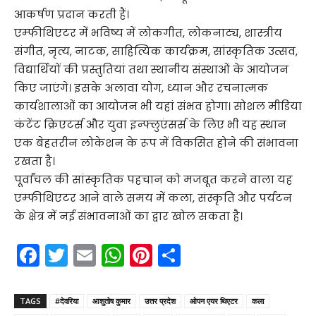
आकर्षण प्रदान करती हैं।
एम्फीथिएटर में भविष्य में लोकगीत, लोकनाट्य, शास्त्रीय
संगीत, नृत्य, नाटक, साहित्यिक कार्यक्रम, सांस्कृतिक उत्सव,
विद्यार्थियों की प्रस्तुतियां तथा स्थानीय संस्थाओं के आयोजन
किए जाएंगे। इसके अलावा योग, ध्यान और रचनात्मक
कार्यशालाओं का आयोजन भी यहां संभव होगा। सोशल मीडिया
कंटेंट क्रिएटर्स और युवा इन्फ्लुएंसर्स के लिए भी यह स्थान
एक बेहतरीन लोकेशन के रूप में विकसित होने की संभावना
रखता है।
पूर्वांचल की सांस्कृतिक पहचान को मजबूत करने वाला यह
एम्फीथिएटर आने वाले समय में कला, संस्कृति और पर्यटन
के क्षेत्र में नई संभावनाओं का द्वार खोल सकता है।
F
T
E
W
Pi
S
a
w
m
h
nt
h
c
itt
ai
a
er
ar
TAGS
#देवरिया
आशुतोष कुमार
उत्तर प्रदेश
ओपन एयर थिएटर
कला