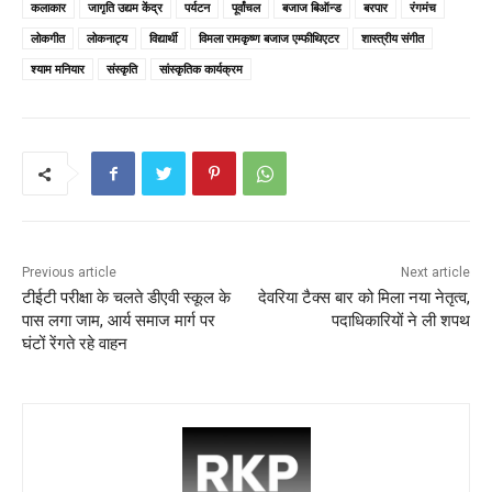
e
er
l
ts
e
e
कलाकार
जागृति उद्यम केंद्र
पर्यटन
पूर्वांचल
बजाज बिऑन्ड
बरपार
रंगमंच
b
A
st
लोकगीत
लोकनाट्य
विद्यार्थी
विमला रामकृष्ण बजाज एम्फीथिएटर
शास्त्रीय संगीत
o
p
श्याम मनियार
संस्कृति
सांस्कृतिक कार्यक्रम
o
p
k
Previous article
Next article
टीईटी परीक्षा के चलते डीएवी स्कूल के
देवरिया टैक्स बार को मिला नया नेतृत्व,
पास लगा जाम, आर्य समाज मार्ग पर
पदाधिकारियों ने ली शपथ
घंटों रेंगते रहे वाहन