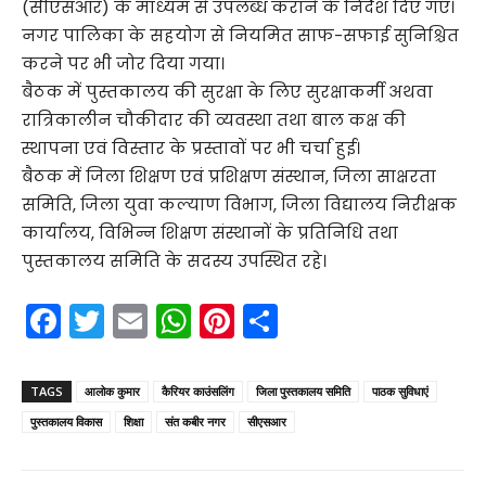
(सीएसआर) के माध्यम से उपलब्ध कराने के निर्देश दिए गए।
नगर पालिका के सहयोग से नियमित साफ-सफाई सुनिश्चित
करने पर भी जोर दिया गया।
बैठक में पुस्तकालय की सुरक्षा के लिए सुरक्षाकर्मी अथवा
रात्रिकालीन चौकीदार की व्यवस्था तथा बाल कक्ष की
स्थापना एवं विस्तार के प्रस्तावों पर भी चर्चा हुई।
बैठक में जिला शिक्षण एवं प्रशिक्षण संस्थान, जिला साक्षरता
समिति, जिला युवा कल्याण विभाग, जिला विद्यालय निरीक्षक
कार्यालय, विभिन्न शिक्षण संस्थानों के प्रतिनिधि तथा
पुस्तकालय समिति के सदस्य उपस्थित रहे।
F
T
E
W
Pi
S
a
w
m
h
nt
h
c
itt
ai
a
er
ar
TAGS
आलोक कुमार
कैरियर काउंसलिंग
जिला पुस्तकालय समिति
पाठक सुविधाएं
e
er
l
ts
e
e
पुस्तकालय विकास
शिक्षा
संत कबीर नगर
सीएसआर
b
A
st