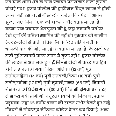
जब चौक थाना क्षेत्र के ग्राम पंचायत परासखाड़ टोला झुंगवा
चौराहे पर 11 हजार वोल्टेज की हाईटेंशन विद्युत लाइन से ट्रॉली
टकरा गई। इस हादसे में छः लोग करंट की चपेट में आकर
झुलस गए, जिनमें एक की हालत गंभीर बताई जा रही है।
घटना ग्राम पंचायत शेखपुरवा की है, जहां नवरात्रि पर्व पर
देवी दुर्गा की प्रतिमा स्थापित की गई थी। गुरुवार को ग्रामीण
ट्रैक्टर-ट्रॉली से प्रतिमा विसर्जन के लिए रोहिन नदी के
चानकी घाट की ओर जा रहे थे। बताया जा रहा है कि ट्रॉली पर
सजी हुई सजावटी पाइप ऊपर से गुजर रही 11 हजार वोल्टेज
की लाइन से अचानक छू गई, जिससे ट्रॉली में करंट प्रवाहित
होने से हादसा हो गया। जिसमे अंशिका (12 वर्ष) पुत्री
संतोष,महिमा (14 वर्ष) पुत्री संतवली,दिव्या (10 वर्ष) पुत्री
संतोष,रवीना (17 वर्ष) पुत्री मुराली,इन्नर (65 वर्ष) निवासी
शेखपुरवा,अखिलेश गुप्ता (30 वर्ष) निवासी झुंगवा बुरी तरह
से झुलस गये। ग्रामीणों ने तुरंत घायलों को जिला अस्पताल
पहुंचाया। जहां 65 वर्षीय इन्नर की हालत गंभीर देखते हुए उन्हें
डॉक्टरों ने गोरखपुर मेडिकल कॉलेज रेफर कर दिया है। अन्य