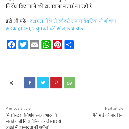
निर्देश दिए जाने की संभावना जताई जा रही है।
इसे भी पढ़ें –
दशहरा मेले से लौटते समय देवरिया में भीषण
सड़क हादसा, 2 युवकों की मौत, 5 घायल
F
T
E
W
Pi
S
a
w
m
h
nt
h
c
itt
ai
a
er
ar
e
er
l
ts
e
e
b
A
st
o
p
o
p
k
Previous article
Next article
“मैनचेस्टर सिनेगॉग हमला: भारत ने
मैंने भाई को मार दिया
जताई कड़ी निंदा, वैश्विक आतंकवाद से
लड़ाई में एकजुटता की अपील”