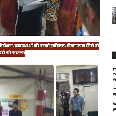
रीक्षण, व्यवस्थाओं की परखी हकीकत; बिना एप्रन मिले दो
्टरों को फटकार
बृज
Pa
बन
Pa
बन
बल
झप