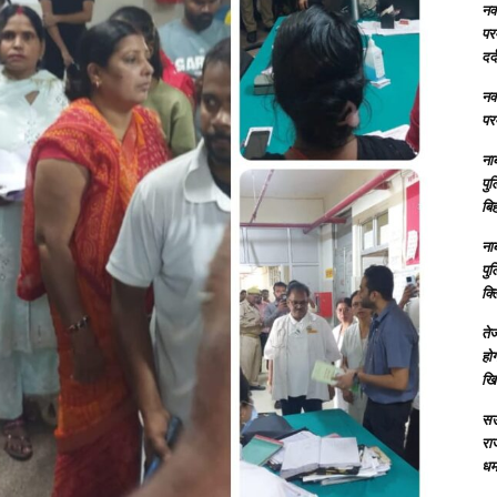
नक्
परम
दर्
नक्
परम
ना
पु
बिह
ना
पु
क्
तेज
होग
खि
सऊ
रा
धमा