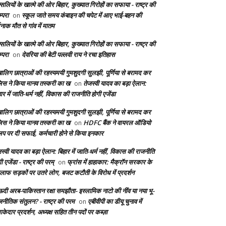
सलियों के खात्मे की ओर बिहार, कुख्यात गिरोहों का सफाया - राष्ट्र की
्परा
स्कूल जाते समय कंबाइन की चपेट में आए भाई-बहन की
on
दनाक मौत से गांव में मातम
सलियों के खात्मे की ओर बिहार, कुख्यात गिरोहों का सफाया - राष्ट्र की
्परा
देवरिया की बेटी पल्लवी राय ने रचा इतिहास
on
बालिग छात्राओं की रहस्यमयी गुमशुदगी सुलझी, पूर्णिया से बरामद कर
लिस ने किया मानव तस्करी का ख
तेजस्वी यादव का बड़ा ऐलान:
on
ार में जाति-धर्म नहीं, विकास की राजनीति होगी एजेंडा
बालिग छात्राओं की रहस्यमयी गुमशुदगी सुलझी, पूर्णिया से बरामद कर
लिस ने किया मानव तस्करी का ख
HDFC बैंक ने वायरल ऑडियो
on
लिप पर दी सफाई, कर्मचारी होने से किया इनकार
स्वी यादव का बड़ा ऐलान: बिहार में जाति-धर्म नहीं, विकास की राजनीति
ी एजेंडा - राष्ट्र की परम्
फ्रांस में हाहाकार: मैक्रॉन सरकार के
on
लाफ सड़कों पर उतरे लोग, बजट कटौती के विरोध में प्रदर्शन
दी अरब-पाकिस्तान रक्षा समझौता- इस्लामिक नाटो की नींव या नया भू-
जनीतिक संतुलन? - राष्ट्र की परम
एबीवीपी का डीयू चुनाव में
on
केदार प्रदर्शन, अध्यक्ष सहित तीन पदों पर कब्ज़ा