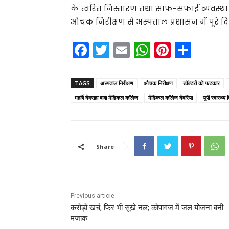
के त्वरित निस्तारण तथा साफ-सफाई व्यवस्था 
औचक निरीक्षण से अस्पताल प्रशासन में पूरे
F
T
E
W
Pi
S
a
w
m
h
nt
h
c
itt
ai
a
er
ar
TAGS
अस्पताल निरीक्षण
औचक निरीक्षण
डॉक्टरों को फटकार
e
er
l
ts
e
e
महर्षि देवराहा बाबा मेडिकल कॉलेज
मेडिकल कॉलेज देवरिया
यूपी स्वास्थ्य 
b
A
st
o
p
o
p
Share
k
Previous article
करोड़ों खर्च, फिर भी सूखे नल; कोपागंज में जल योजना बनी
मजाक