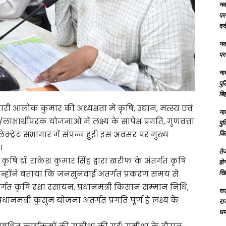
नक्
परम
दर्
नक्
परम
ना
पु
बिह
री आलोक कुमार की अध्यक्षता में कृषि, उद्यान, मत्स्य एवं
ना
ार्थीपरक योजनाओं में लक्ष्य के सापेक्ष प्रगति, गुणवत्ता
पु
क्
ेक्ट्रेट सभागार में संपन्न हुई। इस अवसर पर मुख्य
।
तेज
ृषि डॉ. राकेश कुमार सिंह द्वारा खरीफ के अंतर्गत कृषि
होग
खि
ई। उन्होंने बताया कि जनसुनवाई अंतर्गत प्रकरण समय से
अंतर्गत कृषि रक्षा रसायन, प्रधानमंत्री किसान सम्मान निधि,
सऊ
नमंत्री कुसुम योजना अंतर्गत प्रगति पूर्ण है लक्ष्य के
रा
धमा