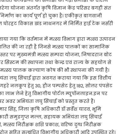
संबंधित कार्यक्रमों की समीक्षा की गई। समीक्षा के दौरान
ेगा योजना अंतर्गत कृषि विज्ञान केंद्र परिसर बगही संत
िर्माण का कार्य पूर्ण हो चुका है। एकीकृत बागवानी
घोरहट विकास खंड नाथनगर में निर्मित हाई टेक नर्सरी
या गया कि वर्तमान में मत्स्य विभाग द्वारा मत्स्य उत्पादन
संचालित की जा रही है जिनसे मत्स्य पालकों का सामाजिक
 स्तर पर मुख्यमंत्री मत्स्य सम्पदा योजना, निषादराज बोट
 सिस्टम की स्थापना तथा केन्द्र एवं राज्य के सहयोग से
ाथ मत्स्य पालक कल्याण कोष की भी स्थापना की गयी है।
यंता लघु सिंचाई द्वारा अवगत कराया गया कि इस वित्तीय
गहरे नलकूप हेतु 30, हौज पम्पसेट हेतु 182, सोलर पंपसेट
ं का लाभ लेने हेतु विभागीय पोर्टल म्यूपॉनलाइन.इन पर
वर अभियंता लघु सिंचाई को प्रस्तुत करते हैं।
 सिंह, जिला कृषि अधिकारी डॉ सर्वेश यादव, भूमि
कारी समुद्रगुप्त मल्ल, सहायक अभियंता लघु सिंचाई
 मत्स्य निरीक्षक शशि प्रकाश, वरिष्ठ दुग्ध निरीक्षक
 सरोज सहित सम्बंधित विभागीय अधिकारी आदि उपस्थित रहे।