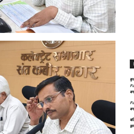
बृज
Pa
बन
Pa
बन
बल
झप