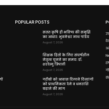
P
POPULAR POSTS
ि
सतत कृषि ही भविष्य की समृद्धि
उत
का आधार: भुवनेश्वर नाथ पांडेय
दे
August 7, 2026
अन
शिक्षक हितों के लिए संघर्षशील
N
नेतृत्व चुनने का समय: डॉ.
राष
शरदेन्दु त्रिपाठी
गो
August 7, 2026
स
ों
गरीबों को आवास दिलाने दिव्यांगों
को प्राथमिकता देने व धनराशि
बढ़ाने की मांग
August 7, 2026