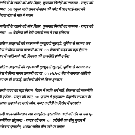
सलियों के खात्मे की ओर बिहार, कुख्यात गिरोहों का सफाया - राष्ट्र की
्परा
स्कूल जाते समय कंबाइन की चपेट में आए भाई-बहन की
on
दनाक मौत से गांव में मातम
सलियों के खात्मे की ओर बिहार, कुख्यात गिरोहों का सफाया - राष्ट्र की
्परा
देवरिया की बेटी पल्लवी राय ने रचा इतिहास
on
बालिग छात्राओं की रहस्यमयी गुमशुदगी सुलझी, पूर्णिया से बरामद कर
लिस ने किया मानव तस्करी का ख
तेजस्वी यादव का बड़ा ऐलान:
on
ार में जाति-धर्म नहीं, विकास की राजनीति होगी एजेंडा
बालिग छात्राओं की रहस्यमयी गुमशुदगी सुलझी, पूर्णिया से बरामद कर
लिस ने किया मानव तस्करी का ख
HDFC बैंक ने वायरल ऑडियो
on
लिप पर दी सफाई, कर्मचारी होने से किया इनकार
स्वी यादव का बड़ा ऐलान: बिहार में जाति-धर्म नहीं, विकास की राजनीति
ी एजेंडा - राष्ट्र की परम्
फ्रांस में हाहाकार: मैक्रॉन सरकार के
on
लाफ सड़कों पर उतरे लोग, बजट कटौती के विरोध में प्रदर्शन
दी अरब-पाकिस्तान रक्षा समझौता- इस्लामिक नाटो की नींव या नया भू-
जनीतिक संतुलन? - राष्ट्र की परम
एबीवीपी का डीयू चुनाव में
on
केदार प्रदर्शन, अध्यक्ष सहित तीन पदों पर कब्ज़ा