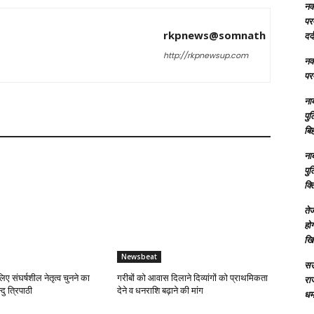
नक्
परम
rkpnews@somnath
दर्
http://rkpnewsup.com
नक्
परम
ना
पु
बिह
ना
पु
क्
तेज
होग
खि
Newsbeat
सऊ
लिए संघर्षशील नेतृत्व चुनने का
गरीबों को आवास दिलाने दिव्यांगों को प्राथमिकता
रा
दु त्रिपाठी
देने व धनराशि बढ़ाने की मांग
धमा