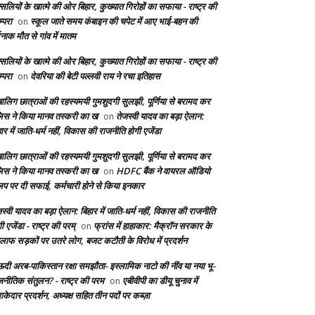
सलियों के खात्मे की ओर बिहार, कुख्यात गिरोहों का सफाया - राष्ट्र की
्परा
स्कूल जाते समय कंबाइन की चपेट में आए भाई-बहन की
on
दनाक मौत से गांव में मातम
सलियों के खात्मे की ओर बिहार, कुख्यात गिरोहों का सफाया - राष्ट्र की
्परा
देवरिया की बेटी पल्लवी राय ने रचा इतिहास
on
बालिग छात्राओं की रहस्यमयी गुमशुदगी सुलझी, पूर्णिया से बरामद कर
लिस ने किया मानव तस्करी का ख
तेजस्वी यादव का बड़ा ऐलान:
on
ार में जाति-धर्म नहीं, विकास की राजनीति होगी एजेंडा
बालिग छात्राओं की रहस्यमयी गुमशुदगी सुलझी, पूर्णिया से बरामद कर
लिस ने किया मानव तस्करी का ख
HDFC बैंक ने वायरल ऑडियो
on
लिप पर दी सफाई, कर्मचारी होने से किया इनकार
स्वी यादव का बड़ा ऐलान: बिहार में जाति-धर्म नहीं, विकास की राजनीति
ी एजेंडा - राष्ट्र की परम्
फ्रांस में हाहाकार: मैक्रॉन सरकार के
on
लाफ सड़कों पर उतरे लोग, बजट कटौती के विरोध में प्रदर्शन
दी अरब-पाकिस्तान रक्षा समझौता- इस्लामिक नाटो की नींव या नया भू-
जनीतिक संतुलन? - राष्ट्र की परम
एबीवीपी का डीयू चुनाव में
on
केदार प्रदर्शन, अध्यक्ष सहित तीन पदों पर कब्ज़ा