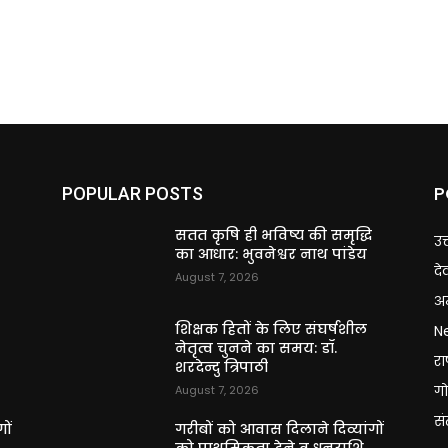
P
POPULAR POSTS
ि
सतत कृषि ही भविष्य की समृद्धि
उत
का आधार: भुवनेश्वर नाथ पांडेय
दे
August 7, 2026
अन
शिक्षक हितों के लिए संघर्षशील
N
नेतृत्व चुनने का समय: डॉ.
राष
शरदेन्दु त्रिपाठी
गो
August 7, 2026
स
ों
गरीबों को आवास दिलाने दिव्यांगों