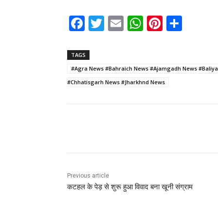
F
T
E
W
Pi
S
a
w
m
h
nt
h
c
itt
ai
a
er
ar
TAGS
e
er
l
ts
e
e
#Agra News #Bahraich News #Ajamgadh News #Baliya
b
A
st
#Chhatisgarh News #Jharkhnd News
o
p
o
p
k
Share
Previous article
कटहल के पेड़ से शुरू हुआ विवाद बना खूनी संग्राम