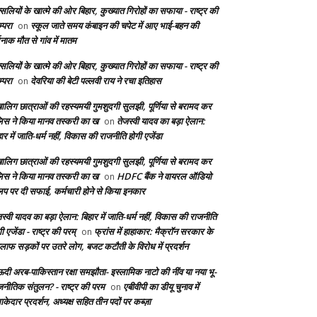
सलियों के खात्मे की ओर बिहार, कुख्यात गिरोहों का सफाया - राष्ट्र की
्परा
स्कूल जाते समय कंबाइन की चपेट में आए भाई-बहन की
on
दनाक मौत से गांव में मातम
सलियों के खात्मे की ओर बिहार, कुख्यात गिरोहों का सफाया - राष्ट्र की
्परा
देवरिया की बेटी पल्लवी राय ने रचा इतिहास
on
बालिग छात्राओं की रहस्यमयी गुमशुदगी सुलझी, पूर्णिया से बरामद कर
लिस ने किया मानव तस्करी का ख
तेजस्वी यादव का बड़ा ऐलान:
on
ार में जाति-धर्म नहीं, विकास की राजनीति होगी एजेंडा
बालिग छात्राओं की रहस्यमयी गुमशुदगी सुलझी, पूर्णिया से बरामद कर
लिस ने किया मानव तस्करी का ख
HDFC बैंक ने वायरल ऑडियो
on
लिप पर दी सफाई, कर्मचारी होने से किया इनकार
स्वी यादव का बड़ा ऐलान: बिहार में जाति-धर्म नहीं, विकास की राजनीति
ी एजेंडा - राष्ट्र की परम्
फ्रांस में हाहाकार: मैक्रॉन सरकार के
on
लाफ सड़कों पर उतरे लोग, बजट कटौती के विरोध में प्रदर्शन
दी अरब-पाकिस्तान रक्षा समझौता- इस्लामिक नाटो की नींव या नया भू-
जनीतिक संतुलन? - राष्ट्र की परम
एबीवीपी का डीयू चुनाव में
on
केदार प्रदर्शन, अध्यक्ष सहित तीन पदों पर कब्ज़ा