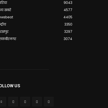
वरिया
9043
्य खबरे
4577
ewsbeat
4405
्ट्रीय
3350
रखपुर
3297
ंतकबीरनगर
3074
OLLOW US