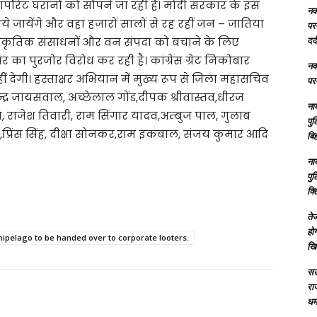
्पोरेट घरानों को सौंपने जा रही है। मोदी सरकार के इस
नक्
े जायेंगे और वहां हजारों सालों से रह रहीं जन – जातियां
परम
दर्
 प्राकृतिक संसाधनों और वन संपदा को बचाने के लिए
कार का पुरजोर विरोध कर रही है। कांग्रेस ग्रेट निकोबार
नक्
नहीं देगी। हस्ताक्षर अभियान में मुख्य रूप से जिला महासचिव
परम
्द्र जायसवाल, अच्छेलाल गोंड,दीपक श्रीवास्तव,धीरज
ना
ेय, राजेश तिवारी, राम सिंगार यादव,अम्बुज पाल, गुलाब
पु
,प्रिंस सिंह, दीक्षा सोनकर,राम इकबाल, संजय कुमार आदि
बिह
ना
पु
क्
तेज
होग
hipelago to be handed over to corporate looters.
खि
सऊ
रा
धमा