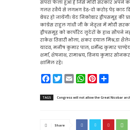
संपदा फैला हुआ है जिसे मोदी सरकार अपने कार
गलत रवैये से लगभग डेढ़-दो करोड़ पेड़ काट दिय
बेघर हो जायेंगी। ग्रेट निकोबार द्वीपसमूह की
कांग्रेस राहुल गांधी जी के नेतृत्व में मोदी सर
द्वीपसमूह को कार्पोरेट लूटेरों के हाथ सौंपने 
राकेश तिवारी भोला, शंकर दयाल मिश्र,डा शैलेन
यादव, मनीष कुमार पाल, धर्मेन्द्र कुमार पाण्ड
शर्मा, शेषनाथ, रामाश्रय, विनय कुमार सोनकर
शामिल रहे।
F
T
E
W
Pi
S
a
w
m
h
nt
h
c
itt
ai
a
er
ar
TAGS
Congress will not allow the Great Nicobar arc
e
er
l
ts
e
e
b
A
st
o
p
Share