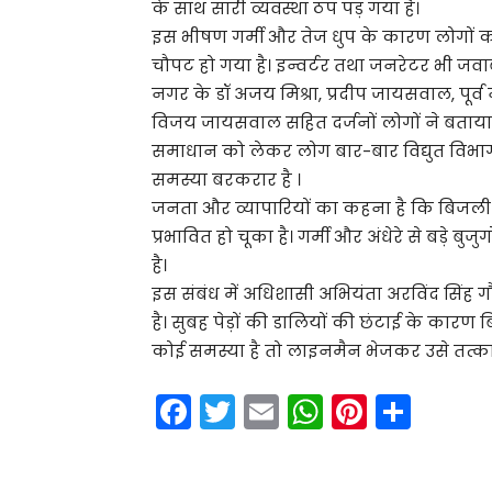
के साथ सारी व्यवस्था ठप पड़ गया है।
इस भीषण गर्मी और तेज धुप के कारण लोगों का घ
चौपट हो गया है। इन्वर्टर तथा जनरेटर भी जवाब 
नगर के डॉ अजय मिश्रा, प्रदीप जायसवाल, पूर्
विजय जायसवाल सहित दर्जनों लोगों ने बताया
समाधान को लेकर लोग बार-बार विद्युत विभा
समस्या बरकरार है ।
जनता और व्यापारियों का कहना है कि बिजली
प्रभावित हो चूका है। गर्मी और अंधेरे से बड़े 
है।
इस संबंध में अधिशासी अभियंता अरविंद सिंह गौत
है। सुबह पेड़ों की डालियों की छंटाई के का
कोई समस्या है तो लाइनमैन भेजकर उसे तत्का
F
T
E
W
Pi
S
a
w
m
h
nt
h
c
itt
ai
a
er
ar