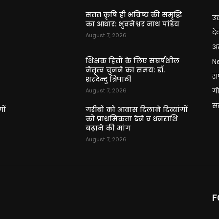
ि
सतत कृषि ही भविष्य की समृद्धि
उत
का आधार: भुवनेश्वर नाथ पांडेय
दे
August 7, 2026
अन
शिक्षक हितों के लिए संघर्षशील
N
नेतृत्व चुनने का समय: डॉ.
राष
शरदेन्दु त्रिपाठी
गो
August 7, 2026
स
ों
गरीबों को आवास दिलाने दिव्यांगों
को प्राथमिकता देने व धनराशि
बढ़ाने की मांग
August 7, 2026
F