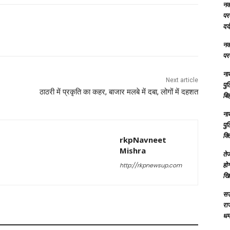
नक्
परम
दर्
नक्
परम
ना
Next article
पु
ठाठरी में प्रकृति का कहर, बाजार मलबे में दबा, लोगों में दहशत
बिह
ना
पु
क्
rkpNavneet
Mishra
तेज
होग
http://rkpnewsup.com
खि
सऊ
रा
धमा