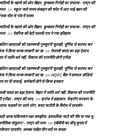
सलियों के खात्मे की ओर बिहार, कुख्यात गिरोहों का सफाया - राष्ट्र की
्परा
स्कूल जाते समय कंबाइन की चपेट में आए भाई-बहन की
on
दनाक मौत से गांव में मातम
सलियों के खात्मे की ओर बिहार, कुख्यात गिरोहों का सफाया - राष्ट्र की
्परा
देवरिया की बेटी पल्लवी राय ने रचा इतिहास
on
बालिग छात्राओं की रहस्यमयी गुमशुदगी सुलझी, पूर्णिया से बरामद कर
लिस ने किया मानव तस्करी का ख
तेजस्वी यादव का बड़ा ऐलान:
on
ार में जाति-धर्म नहीं, विकास की राजनीति होगी एजेंडा
बालिग छात्राओं की रहस्यमयी गुमशुदगी सुलझी, पूर्णिया से बरामद कर
लिस ने किया मानव तस्करी का ख
HDFC बैंक ने वायरल ऑडियो
on
लिप पर दी सफाई, कर्मचारी होने से किया इनकार
स्वी यादव का बड़ा ऐलान: बिहार में जाति-धर्म नहीं, विकास की राजनीति
ी एजेंडा - राष्ट्र की परम्
फ्रांस में हाहाकार: मैक्रॉन सरकार के
on
लाफ सड़कों पर उतरे लोग, बजट कटौती के विरोध में प्रदर्शन
दी अरब-पाकिस्तान रक्षा समझौता- इस्लामिक नाटो की नींव या नया भू-
जनीतिक संतुलन? - राष्ट्र की परम
एबीवीपी का डीयू चुनाव में
on
केदार प्रदर्शन, अध्यक्ष सहित तीन पदों पर कब्ज़ा