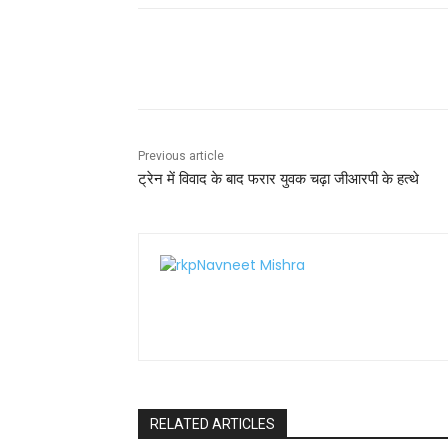
e
er
l
ts
e
e
b
A
st
Share
o
p
o
p
k
Previous article
ट्रेन में विवाद के बाद फरार युवक चढ़ा जीआरपी के हत्थे
RELATED ARTICLES