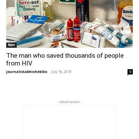
विज्ञान
The man who saved thousands of people
from HIV
journalistabhisheklko
-
July 18, 2018
0
- Advertisment -