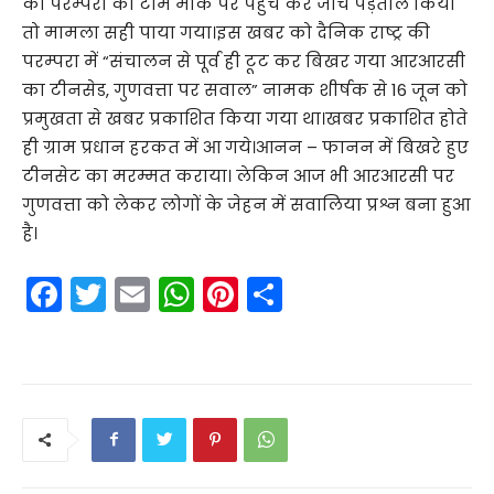
की परम्परा की टीम मौके पर पहुंच कर जांच पड़ताल किया
तो मामला सही पाया गया।इस खबर को दैनिक राष्ट्र की
परम्परा में “संचालन से पूर्व ही टूट कर बिखर गया आरआरसी
का टीनसेड, गुणवत्ता पर सवाल” नामक शीर्षक से 16 जून को
प्रमुखता से खबर प्रकाशित किया गया था।खबर प्रकाशित होते
ही ग्राम प्रधान हरकत में आ गये।आनन – फानन में बिखरे हुए
टीनसेट का मरम्मत कराया। लेकिन आज भी आरआरसी पर
गुणवत्ता को लेकर लोगों के जेहन में सवालिया प्रश्न बना हुआ
है।
F
T
E
W
Pi
S
a
w
m
h
nt
h
c
itt
ai
a
er
ar
e
er
l
ts
e
e
b
A
st
o
p