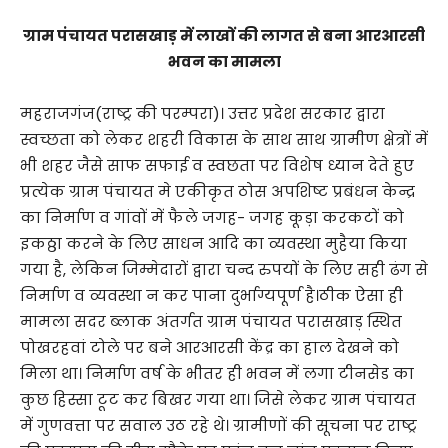
ग्राम पंचायत परासखाड़ में लाखों की लागत से बना आरआरसी
भवन का मामला
महराजगंज(राष्ट्र की परम्परा)। उत्तर प्रदेश सरकार द्वारा
स्वच्छता को लेकर शहरी विकास के साथ साथ ग्रामीण क्षेत्रों में
भी शहर जैसे साफ सफाई व स्वछता पर विशेष ध्यान देते हुए
प्रत्येक ग्राम पंचायत मे एकीकृत ठोस अपशिष्ट प्रबंधन केन्द्र
का निर्माण व गांवों में फैले जगह- जगह कूड़ा करकटों को
इकठ्ठा करने के लिए साधन आदि का व्यवस्था मुहैया किया
गया है, लेकिन जिम्मेदारों द्वारा चन्द रुपयों के लिए सही ढंग से
निर्माण व व्यवस्था न कर पाना दुर्भाग्यपूर्ण है।ठीक ऐसा ही
मामला सदर ब्लाक अंतर्गत ग्राम पंचायत परासखाड़ स्थित
पोखरहवां टोले पर बने आरआरसी केंद्र का हाल देखने को
मिला था। निर्माण वर्ष के भीतर ही भवन में लगा टीनसेड का
कुछ हिस्सा टूट कर बिखर गया था। जिसे लेकर ग्राम पंचायत
में गुणवत्ता पर सवाल उठ रहे थे। ग्रामीणों की सूचना पर राष्ट्र