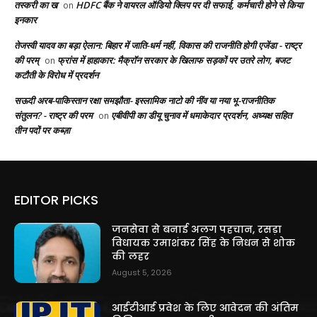
तस्करी का ख
HDFC बैंक ने वायरल ऑडियो क्लिप पर दी सफाई, कर्मचारी होने से किया
on
इनकार
तेजस्वी यादव का बड़ा ऐलान: बिहार में जाति-धर्म नहीं, विकास की राजनीति होगी एजेंडा - राष्ट्र
की परम्
फ्रांस में हाहाकार: मैक्रॉन सरकार के खिलाफ सड़कों पर उतरे लोग, बजट
on
कटौती के विरोध में प्रदर्शन
सऊदी अरब-पाकिस्तान रक्षा समझौता- इस्लामिक नाटो की नींव या नया भू-राजनीतिक
संतुलन? - राष्ट्र की परम
एबीवीपी का डीयू चुनाव में धमाकेदार प्रदर्शन, अध्यक्ष सहित
on
तीन पदों पर कब्ज़ा
EDITOR PICKS
जनसेवा से बनाई अलग पहचान, रसड़ा
विधायक उमाशंकर सिंह के निधन से शोक
की लहर
August 5, 2026
आईटीआई प्रवेश के लिए आवेदन की अंतिम