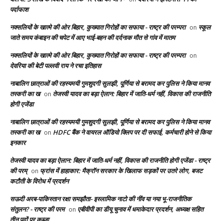
पर्दाफाश
नक्सलियों के खात्मे की ओर बिहार, कुख्यात गिरोहों का सफाया - राष्ट्र की परम्परा
स्कूल
on
जाते समय कंबाइन की चपेट में आए भाई-बहन की दर्दनाक मौत से गांव में मातम
नक्सलियों के खात्मे की ओर बिहार, कुख्यात गिरोहों का सफाया - राष्ट्र की परम्परा
on
देवरिया की बेटी पल्लवी राय ने रचा इतिहास
नाबालिग छात्राओं की रहस्यमयी गुमशुदगी सुलझी, पूर्णिया से बरामद कर पुलिस ने किया मानव
तस्करी का ख
तेजस्वी यादव का बड़ा ऐलान: बिहार में जाति-धर्म नहीं, विकास की राजनीति
on
होगी एजेंडा
नाबालिग छात्राओं की रहस्यमयी गुमशुदगी सुलझी, पूर्णिया से बरामद कर पुलिस ने किया मानव
तस्करी का ख
HDFC बैंक ने वायरल ऑडियो क्लिप पर दी सफाई, कर्मचारी होने से किया
on
इनकार
तेजस्वी यादव का बड़ा ऐलान: बिहार में जाति-धर्म नहीं, विकास की राजनीति होगी एजेंडा - राष्ट्र
की परम्
फ्रांस में हाहाकार: मैक्रॉन सरकार के खिलाफ सड़कों पर उतरे लोग, बजट
on
कटौती के विरोध में प्रदर्शन
सऊदी अरब-पाकिस्तान रक्षा समझौता- इस्लामिक नाटो की नींव या नया भू-राजनीतिक
संतुलन? - राष्ट्र की परम
एबीवीपी का डीयू चुनाव में धमाकेदार प्रदर्शन, अध्यक्ष सहित
on
तीन पदों पर कब्ज़ा