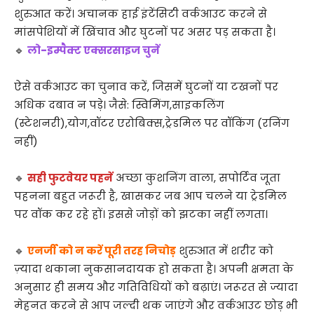
शुरुआत करें। अचानक हाई इंटेंसिटी वर्कआउट करने से
मांसपेशियों में खिंचाव और घुटनों पर असर पड़ सकता है।
🔹
लो-इम्पैक्ट एक्सरसाइज चुनें
ऐसे वर्कआउट का चुनाव करें, जिसमें घुटनों या टखनों पर
अधिक दबाव न पड़े। जैसे: स्विमिंग,साइकलिंग
(स्टेशनरी),योग,वॉटर एरोबिक्स,ट्रेडमिल पर वॉकिंग (रनिंग
नहीं)
🔹
सही फुटवेयर पहनें
अच्छा कुशनिंग वाला, सपोर्टिव जूता
पहनना बहुत जरूरी है, खासकर जब आप चलने या ट्रेडमिल
पर वॉक कर रहे हों। इससे जोड़ों को झटका नहीं लगता।
🔹
एनर्जी को न करें पूरी तरह निचोड़
शुरुआत में शरीर को
ज़्यादा थकाना नुकसानदायक हो सकता है। अपनी क्षमता के
अनुसार ही समय और गतिविधियों को बढ़ाएं। जरूरत से ज्यादा
मेहनत करने से आप जल्दी थक जाएंगे और वर्कआउट छोड़ भी