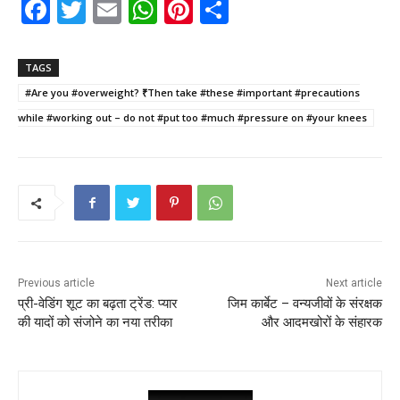
F
T
E
W
Pi
S
a
w
m
h
nt
h
c
itt
ai
a
er
ar
TAGS
e
er
l
ts
e
e
#Are you #overweight? ₹Then take #these #important #precautions
b
A
st
while #working out – do not #put too #much #pressure on #your knees
o
p
o
p
k
Previous article
Next article
प्री-वेडिंग शूट का बढ़ता ट्रेंड: प्यार
जिम कार्बेट – वन्यजीवों के संरक्षक
की यादों को संजोने का नया तरीका
और आदमखोरों के संहारक