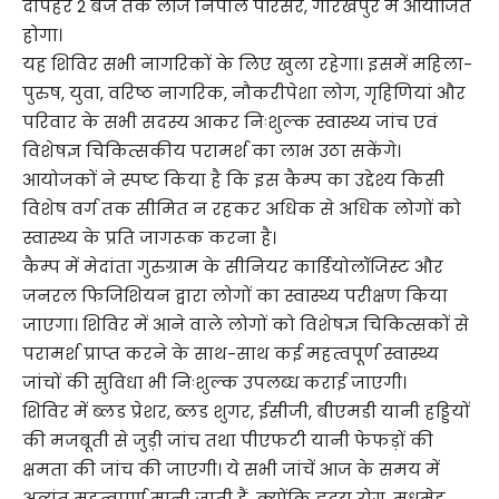
दोपहर 2 बजे तक लॉज निपाल परिसर, गोरखपुर में आयोजित
होगा।
यह शिविर सभी नागरिकों के लिए खुला रहेगा। इसमें महिला-
पुरुष, युवा, वरिष्ठ नागरिक, नौकरीपेशा लोग, गृहिणियां और
परिवार के सभी सदस्य आकर निःशुल्क स्वास्थ्य जांच एवं
विशेषज्ञ चिकित्सकीय परामर्श का लाभ उठा सकेंगे।
आयोजकों ने स्पष्ट किया है कि इस कैम्प का उद्देश्य किसी
विशेष वर्ग तक सीमित न रहकर अधिक से अधिक लोगों को
स्वास्थ्य के प्रति जागरूक करना है।
कैम्प में मेदांता गुरुग्राम के सीनियर कार्डियोलॉजिस्ट और
जनरल फिजिशियन द्वारा लोगों का स्वास्थ्य परीक्षण किया
जाएगा। शिविर में आने वाले लोगों को विशेषज्ञ चिकित्सकों से
परामर्श प्राप्त करने के साथ-साथ कई महत्वपूर्ण स्वास्थ्य
जांचों की सुविधा भी निःशुल्क उपलब्ध कराई जाएगी।
शिविर में ब्लड प्रेशर, ब्लड शुगर, ईसीजी, बीएमडी यानी हड्डियों
की मजबूती से जुड़ी जांच तथा पीएफटी यानी फेफड़ों की
क्षमता की जांच की जाएगी। ये सभी जांचें आज के समय में
अत्यंत महत्वपूर्ण मानी जाती हैं, क्योंकि हृदय रोग, मधुमेह,