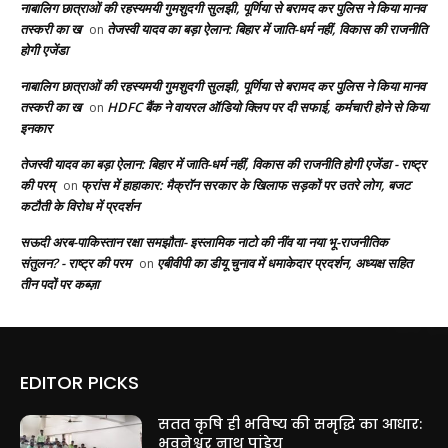
नाबालिग छात्राओं की रहस्यमयी गुमशुदगी सुलझी, पूर्णिया से बरामद कर पुलिस ने किया मानव
तस्करी का ख
तेजस्वी यादव का बड़ा ऐलान: बिहार में जाति-धर्म नहीं, विकास की राजनीति
on
होगी एजेंडा
नाबालिग छात्राओं की रहस्यमयी गुमशुदगी सुलझी, पूर्णिया से बरामद कर पुलिस ने किया मानव
तस्करी का ख
HDFC बैंक ने वायरल ऑडियो क्लिप पर दी सफाई, कर्मचारी होने से किया
on
इनकार
तेजस्वी यादव का बड़ा ऐलान: बिहार में जाति-धर्म नहीं, विकास की राजनीति होगी एजेंडा - राष्ट्र
की परम्
फ्रांस में हाहाकार: मैक्रॉन सरकार के खिलाफ सड़कों पर उतरे लोग, बजट
on
कटौती के विरोध में प्रदर्शन
सऊदी अरब-पाकिस्तान रक्षा समझौता- इस्लामिक नाटो की नींव या नया भू-राजनीतिक
संतुलन? - राष्ट्र की परम
एबीवीपी का डीयू चुनाव में धमाकेदार प्रदर्शन, अध्यक्ष सहित
on
तीन पदों पर कब्ज़ा
EDITOR PICKS
सतत कृषि ही भविष्य की समृद्धि का आधार:
भुवनेश्वर नाथ पांडेय