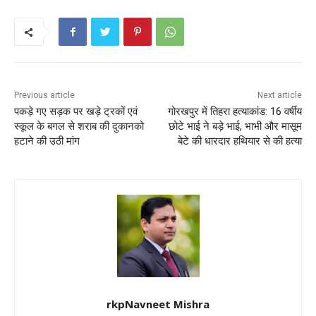
e
er
l
ts
e
e
b
A
st
o
p
o
p
k
Previous article
Next article
पकड़े गए सड़क पर खड़े ट्रकों एवं
गोरखपुर में तिहरा हत्याकांड: 16 वर्षीय
स्कूल के बगल से शराब की दुकानको
छोटे भाई ने बड़े भाई, भाभी और मासूम
हटाने की उठी मांग
बेटे की धारदार हथियार से की हत्या
rkpNavneet Mishra