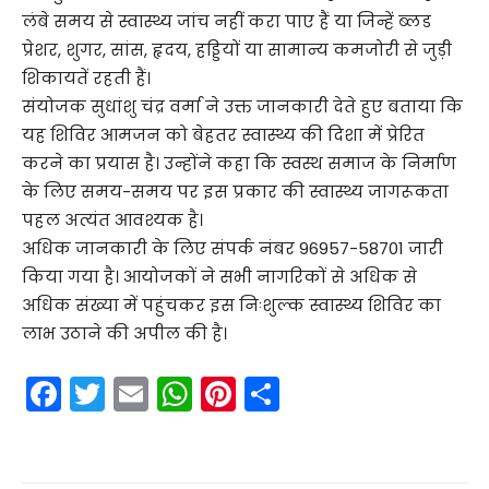
लंबे समय से स्वास्थ्य जांच नहीं करा पाए हैं या जिन्हें ब्लड
प्रेशर, शुगर, सांस, हृदय, हड्डियों या सामान्य कमजोरी से जुड़ी
शिकायतें रहती हैं।
संयोजक सुधांशु चंद्र वर्मा ने उक्त जानकारी देते हुए बताया कि
यह शिविर आमजन को बेहतर स्वास्थ्य की दिशा में प्रेरित
करने का प्रयास है। उन्होंने कहा कि स्वस्थ समाज के निर्माण
के लिए समय-समय पर इस प्रकार की स्वास्थ्य जागरूकता
पहल अत्यंत आवश्यक है।
अधिक जानकारी के लिए संपर्क नंबर 96957-58701 जारी
किया गया है। आयोजकों ने सभी नागरिकों से अधिक से
अधिक संख्या में पहुंचकर इस निःशुल्क स्वास्थ्य शिविर का
लाभ उठाने की अपील की है।
F
T
E
W
Pi
S
a
w
m
h
nt
h
c
itt
ai
a
er
ar