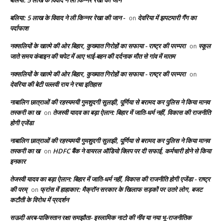
बलिया: 5 लाख के विवाद ने ली किन्नर रेखा की जान
बलिया: 5 लाख के विवाद ने ली किन्नर रेखा की जान -
देवरिया में झपटमारी गैंग का
on
पर्दाफाश
नक्सलियों के खात्मे की ओर बिहार, कुख्यात गिरोहों का सफाया - राष्ट्र की परम्परा
स्कूल
on
जाते समय कंबाइन की चपेट में आए भाई-बहन की दर्दनाक मौत से गांव में मातम
नक्सलियों के खात्मे की ओर बिहार, कुख्यात गिरोहों का सफाया - राष्ट्र की परम्परा
on
देवरिया की बेटी पल्लवी राय ने रचा इतिहास
नाबालिग छात्राओं की रहस्यमयी गुमशुदगी सुलझी, पूर्णिया से बरामद कर पुलिस ने किया मानव
तस्करी का ख
तेजस्वी यादव का बड़ा ऐलान: बिहार में जाति-धर्म नहीं, विकास की राजनीति
on
होगी एजेंडा
नाबालिग छात्राओं की रहस्यमयी गुमशुदगी सुलझी, पूर्णिया से बरामद कर पुलिस ने किया मानव
तस्करी का ख
HDFC बैंक ने वायरल ऑडियो क्लिप पर दी सफाई, कर्मचारी होने से किया
on
इनकार
तेजस्वी यादव का बड़ा ऐलान: बिहार में जाति-धर्म नहीं, विकास की राजनीति होगी एजेंडा - राष्ट्र
की परम्
फ्रांस में हाहाकार: मैक्रॉन सरकार के खिलाफ सड़कों पर उतरे लोग, बजट
on
कटौती के विरोध में प्रदर्शन
सऊदी अरब-पाकिस्तान रक्षा समझौता- इस्लामिक नाटो की नींव या नया भू-राजनीतिक