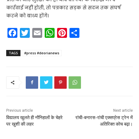
कार्रवाई नहीं होती, तो पत्रकार सड़क से सदन तक संघर्ष
करने को बाध्य होंगे।
F
T
E
W
Pi
S
a
w
m
h
nt
h
c
itt
ai
a
er
ar
TAGS
#press #deorianews
e
er
l
ts
e
e
b
A
st
o
p
o
p
k
Previous article
Next article
विद्यालय खुलते ही नौनिहालों के चेहरे
रांची-बनारस-रांची एक्सप्रेस ट्रेन में
पर खुशी की लहर
अतिरिक्त कोच बढ़ा।