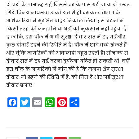
दो घरों के पास ढह गई, जिससे घर के पास बड़ी मात्रा में पत्थर
गिरे। विजय जायसवाल को रात में ही दमकल विभाग के
अधिकारियों ने सुरक्षित बाहर निकाल लिया। इस घटना में
किसी तरह की जनहानि या घरों को नुकसान नहीं पहुंचा है।
हालांकि, इस चॉल में आधी सुरक्षा दीवार रात में ढह गई और
कुछ दीवारें ढहने की स्थिति में हैं। चॉल में छोटे बच्चे खेलते हैं
और चूंकि नागरिकों की आवाजाही बहुत रहती है। सौभाग्य से
दीवार रात में ढह गई, वरना दुर्घटना घटित हो सकती थी। वहीं
इस चॉल के नागरिकों ने मांग की है कि मनपा शेष सुरक्षा
दीवार, जो ढहने की स्थिति में है, को गिरा दे और नई सुरक्षा
दीवार बनाए।
F
T
E
W
Pi
S
a
w
m
h
nt
h
c
itt
ai
a
er
ar
e
er
l
ts
e
e