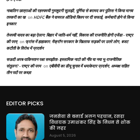
नाबालिग छात्राओं की रहस्यमयी गुमशुदगी सुलझी, पूर्णिया से बरामद कर पुलिस ने किया मानव
तस्करी का ख
HDFC बैंक ने वायरल ऑडियो क्लिप पर दी सफाई, कर्मचारी होने से किया
on
इनकार
तेजस्वी यादव का बड़ा ऐलान: बिहार में जाति-धर्म नहीं, विकास की राजनीति होगी एजेंडा - राष्ट्र
की परम्
फ्रांस में हाहाकार: मैक्रॉन सरकार के खिलाफ सड़कों पर उतरे लोग, बजट
on
कटौती के विरोध में प्रदर्शन
सऊदी अरब-पाकिस्तान रक्षा समझौता- इस्लामिक नाटो की नींव या नया भू-राजनीतिक
संतुलन? - राष्ट्र की परम
एबीवीपी का डीयू चुनाव में धमाकेदार प्रदर्शन, अध्यक्ष सहित
on
तीन पदों पर कब्ज़ा
EDITOR PICKS
जनसेवा से बनाई अलग पहचान, रसड़ा
विधायक उमाशंकर सिंह के निधन से शोक
की लहर
August 5, 2026