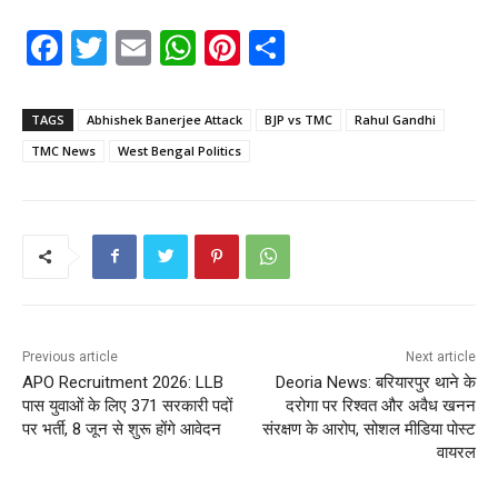
F
T
E
W
Pi
S
a
w
m
h
nt
h
c
itt
ai
a
er
ar
TAGS
Abhishek Banerjee Attack
BJP vs TMC
Rahul Gandhi
e
er
l
ts
e
e
TMC News
West Bengal Politics
b
A
st
o
p
o
p
k
Previous article
Next article
APO Recruitment 2026: LLB
Deoria News: बरियारपुर थाने के
पास युवाओं के लिए 371 सरकारी पदों
दरोगा पर रिश्वत और अवैध खनन
पर भर्ती, 8 जून से शुरू होंगे आवेदन
संरक्षण के आरोप, सोशल मीडिया पोस्ट
वायरल