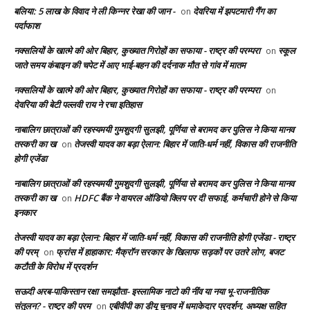
बलिया: 5 लाख के विवाद ने ली किन्नर रेखा की जान -
देवरिया में झपटमारी गैंग का
on
पर्दाफाश
नक्सलियों के खात्मे की ओर बिहार, कुख्यात गिरोहों का सफाया - राष्ट्र की परम्परा
स्कूल
on
जाते समय कंबाइन की चपेट में आए भाई-बहन की दर्दनाक मौत से गांव में मातम
नक्सलियों के खात्मे की ओर बिहार, कुख्यात गिरोहों का सफाया - राष्ट्र की परम्परा
on
देवरिया की बेटी पल्लवी राय ने रचा इतिहास
नाबालिग छात्राओं की रहस्यमयी गुमशुदगी सुलझी, पूर्णिया से बरामद कर पुलिस ने किया मानव
तस्करी का ख
तेजस्वी यादव का बड़ा ऐलान: बिहार में जाति-धर्म नहीं, विकास की राजनीति
on
होगी एजेंडा
नाबालिग छात्राओं की रहस्यमयी गुमशुदगी सुलझी, पूर्णिया से बरामद कर पुलिस ने किया मानव
तस्करी का ख
HDFC बैंक ने वायरल ऑडियो क्लिप पर दी सफाई, कर्मचारी होने से किया
on
इनकार
तेजस्वी यादव का बड़ा ऐलान: बिहार में जाति-धर्म नहीं, विकास की राजनीति होगी एजेंडा - राष्ट्र
की परम्
फ्रांस में हाहाकार: मैक्रॉन सरकार के खिलाफ सड़कों पर उतरे लोग, बजट
on
कटौती के विरोध में प्रदर्शन
सऊदी अरब-पाकिस्तान रक्षा समझौता- इस्लामिक नाटो की नींव या नया भू-राजनीतिक
संतुलन? - राष्ट्र की परम
एबीवीपी का डीयू चुनाव में धमाकेदार प्रदर्शन, अध्यक्ष सहित
on